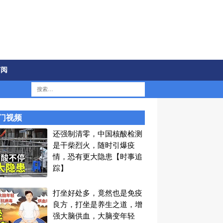
订阅
门视频
还强制清零，中国核酸检测
是干柴烈火，随时引爆疫
情，恐有更大隐患【时事追
踪】
打坐好处多，竟然也是免疫
良方，打坐是养生之道，增
强大脑供血，大脑变年轻