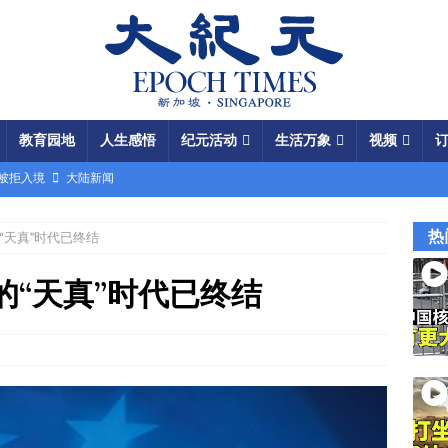
教育园地
人生感悟
纪元活动
生活万象
视频
场被拒入境
大陆新闻
银行接制裁警告
国际新闻
热
“天真”时代已终结
瞄准美军基地
国际新闻
闯关记 美军结盟控制马六甲海峡
视频
的“天真”时代已终结
军中震荡
国际新闻
份 呈工业化规模
大陆新闻
国大使馆”美载人飞船重返月球
视频
成中共軍費
国际新闻