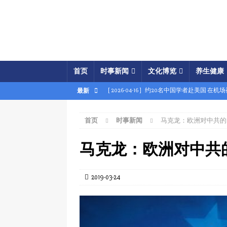
首页
时事新闻
文化博览
养生健康
[ 2026-04-16 ]
约20名中国学者赴美国 在机
最新
[ 2026-04-16 ]
美展开经济之怒行动 两中国
首页
时事新闻
马克龙：欧洲对中共的
[ 2026-04-15 ]
伊朗被曝密购中共间谍卫星 
[ 2026-04-15 ]
【时事金扫描】四艘中国油轮
马克龙：欧洲对中共
[ 2026-04-03 ]
专家：美军军事胜利牵动中共
[ 2026-04-02 ]
专家：中国富人赴美产子拿身
2019-03-24
[ 2026-04-02 ]
【时事金扫描】美军炸平“美
[ 2026-04-17 ]
美破獲大規模禮品卡詐騙 贓款