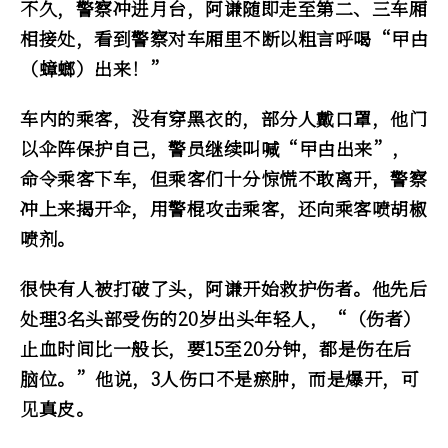
不久，警察冲进月台，阿谦随即走至第二、三车厢
相接处，看到警察对车厢里不断以粗言呼喝“曱甴
（蟑螂）出来！”
车内的乘客，没有穿黑衣的，部分人戴口罩，他门
以伞阵保护自己，警员继续叫喊“曱甴出来”，
命令乘客下车，但乘客们十分惊慌不敢离开，警察
冲上来揭开伞，用警棍攻击乘客，还向乘客喷胡椒
喷剂。
很快有人被打破了头，阿谦开始救护伤者。他先后
处理3名头部受伤的20岁出头年轻人，“（伤者）
止血时间比一般长，要15至20分钟，都是伤在后
脑位。”他说，3人伤口不是瘀肿，而是爆开，可
见真皮。