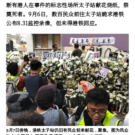
断有港人在事件的标志性场所――太子站献花烧纸，祭
奠死者。9月6日，数百民众前往太子站跪求港铁
公布8.31监控录像，但未得港铁回应。
9月7日傍晚，港铁太子站仍旧有民众前来献花，聚集。图为民众