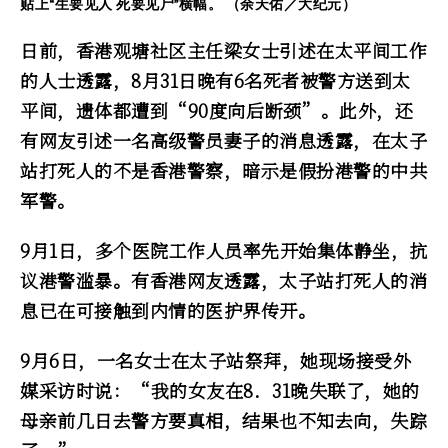
贴上“生要见人 死要见尸”横幅。 （余天佑／大纪元）
日前，香港观塘社区主任梁女士引述在太平间工作
的人士透露，8月31日晚有6名死者被警方送到太
平间，遗体都遭到“90度向后断颈”。此外，还
有网友引述一名高级警员妻子的消息透露，在太子
站打死人的不是香港警察，暗示是假扮港警的中共
军警。
9月1日，多个医院工作人员率先开始集体静坐，抗
议港警滥暴。有香港网友透露，太子站打死人的消
息已在可接触到内情的医护界传开。
9月6日，一名女士在太子站祭拜，她现场接受外
媒采访时说：“我的女友在8．31晚失联了，她的
母亲前几日去警方要真相，结果也不知去向，失踪