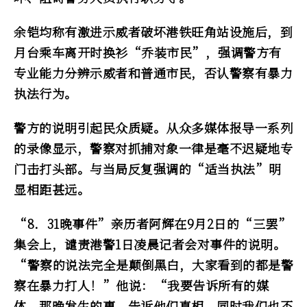
余铠均称有激进示威者破坏港铁旺角站设施后，到
月台乘车离开时换衫“乔装市民”，强调警方有
专业能力分辨示威者和普通市民，否认警察有暴力
执法行为。
警方的说明引起民众质疑。从众多媒体报导一系列
的录像显示，警察对抓捕对象一律是毫不迟疑地专
门击打头部。与当局反复强调的“适当执法”明
显相距甚远。
“8．31晚事件”亲历者阿辉在9月2日的“三罢”
集会上，谴责港警1日凌晨记者会对事件的说明。
“警察的说法完全是颠倒黑白，大家看到的都是警
察在暴力打人！”他说：“我要告诉所有的媒
体，那晚发生的事，告诉他们真相，同时我们也不