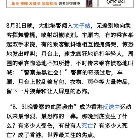
8月31日晚，大批港警闯入
太子站
，无差别地向乘
客挥舞警棍，喷射胡椒喷剂。车厢内，有的乘客举
起双手求饶，有的乘客颤抖地相互抱拥痛哭，惊恐
地发出呼叫；月台上，速龙疯狂地追打年轻人，周
围的乘客惊恐地不知所措，不时传来乘客愤怒地叫
喊：“警察是黑社会！”警察的奇袭过后，车
厢、月台上散乱着背包、衣物、雨伞等大量物品，
留下一片狼藉和让人屏息的恐怖。
“8．31晚警察的血腥袭击”成为香港
反送中
运动
以来最惨烈、最恐怖的一幕。那晚到底发生了什
么？有多少人受伤，有没有人
死亡
？有多少人死
亡？成了香港、世界最关注的焦点。