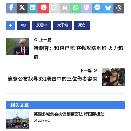
831
反送中
太子站
死亡
上一篇
特朗普：和谈已死 将强攻塔利班 火力超
前
下一篇
连登公布找寻831袭击中的三位伤者容貌
相关文章
英国多城集会抗议禁蒙面法 吁国际援助
2019-10-07