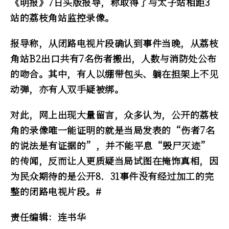
《明报》7日头版报导，称取得了与太子站相距3
站的荔枝角站监控录像。
报导称，从闭路电视片段确认到事件当晚，从荔枝
角站B2出口共有7名伤者搬出，人数与消防处公布
的吻合。其中，有人以绷带包头、躺在担架上不见
动弹，亦有人双手疑被绑。
对此，网上出现大量留言，众多认为，公开的荔枝
角的录像唯一能证明的就是当局发表的“伤者7名
的说法是有证据的”，并不能平息“毁尸灭迹”
的传闻，反而让人更质疑当局试图在掩饰真相，因
为民众期待的是公开8．31事件没有经过加工的完
整的闭路电视片段。#
责任编辑：连书华