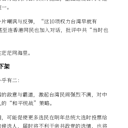
统一。
片嘲讽与反弹，“这10项权力台湾早就有
甚至连香港网民也加入对话，批评中共“当时也
在茫茫网海里。
下架
外乎有二：
湾的敌意与霸道，激起台湾民间强烈不满，对中
人的“和平统战”策略。
满，可能促使更多选民在明年总统大选时投票给
的候选人，届时将不利于亲共政党的选情，也将