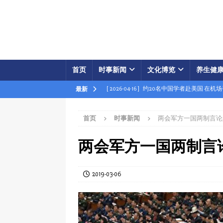
首页
时事新闻
文化博览
养生健
[ 2026-04-16 ]
约20名中国学者赴美国 在机
最新
[ 2026-04-16 ]
美展开经济之怒行动 两中国
首页
时事新闻
两会军方一国两制言论
[ 2026-04-15 ]
伊朗被曝密购中共间谍卫星 
[ 2026-04-15 ]
【时事金扫描】四艘中国油轮
两会军方一国两制言
[ 2026-04-03 ]
专家：美军军事胜利牵动中共
[ 2026-04-02 ]
专家：中国富人赴美产子拿身
2019-03-06
[ 2026-04-02 ]
【时事金扫描】美军炸平“美
[ 2026-04-17 ]
美破獲大規模禮品卡詐騙 贓