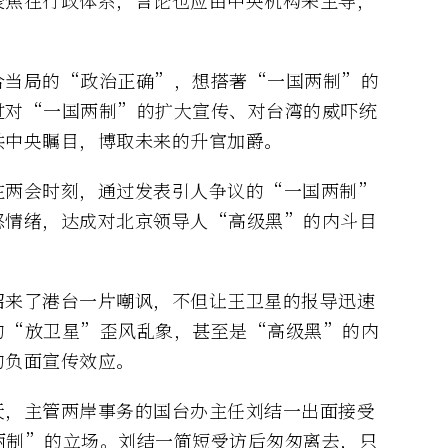
合当局的“政治正确”，想搭著“一国两制”的
过对“一国两制”的扩大宣传、对台湾的威吓统
共中央瞩目，博取未来的升官加爵。
在两会时刻，通过发表引人争议的“一国两制”
怒情绪，达成对北京领导人“高级黑”的内斗目
招来了港台一片嘲讽，不但让王卫星的报导迅速
的“放卫星”歪风乱象，甚至是“高级黑”的内
的负面宣传效应。
天，主管两岸事务的国台办主任刘结一出面接受
两制”的立场。刘结一简短受访后匆匆离去，只