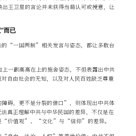
映出王卫星的言论并未获得当局认可或授意，让
”而已
共的“一国两制”相关发言与姿态，都让多数台
加上一副高高在上的施舍姿态，不但表露出中共
员对自由社会的无知，以及对人民百姓缺乏尊重
的障碍，更不是分裂的借口”，则体现出中共体
无法真正理解中共与中华民国的差异，不仅是在
是“价值观”、“文化”与“信仰”的差异。
行“自由、法治、人权”等普世价值；中共不但