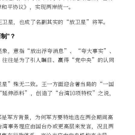
岸和平协议》，实现两岸统一。
王卫星，也成了名副其实的“放卫星”将军。
制”？
怪象，意指“放出浮夸消息”、“夸大事实”、
，往往是为了引人瞩目、赢得“党中央”的认同
卫星”殊无二致。王一方面迎合著当局的“一国
延伸添料”，创造了“台湾10项特权”之说，
都是军方背景，为何军方要特地选在两会期间高
台湾事务理应由国台办或更高层来发言，况且两
聚焦在行政体系，言论也应由中央机构来主导，