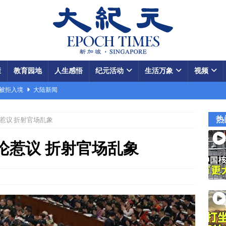
康
教育园地
人生感悟
纪元活动
生活万象
视频
场被拒入境
大陆新闻
银行接制裁警告
国际新闻
热
惹议 折射官场乱象
瞄准美军基地
国际新闻
闯关记 美军结盟控制马六甲海峡
视频
论惹议 折射官场乱象
军中震荡
国际新闻
份 呈工业化规模
大陆新闻
国大使馆”美载人飞船重返月球
视频
款成中共軍費
国际新闻