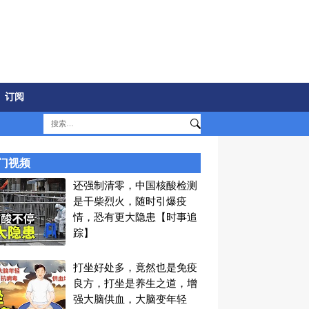
订阅
门视频
还强制清零，中国核酸检测
是干柴烈火，随时引爆疫
情，恐有更大隐患【时事追
踪】
打坐好处多，竟然也是免疫
良方，打坐是养生之道，增
强大脑供血，大脑变年轻