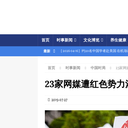
首页
时事新闻
文化博览
养生健康
[ 2026-04-16 ]
约20名中国学者赴美国 在机
最新
[ 2026-04-16 ]
美展开经济之怒行动 两中国
首页
时事新闻
中国时局
23家
[ 2026-04-15 ]
伊朗被曝密购中共间谍卫星 
[ 2026-04-15 ]
【时事金扫描】四艘中国油轮
23家网媒遭红色势力
[ 2026-04-03 ]
专家：美军军事胜利牵动中共
[ 2026-04-02 ]
专家：中国富人赴美产子拿身
2019-07-27
[ 2026-04-02 ]
【时事金扫描】美军炸平“美
[ 2026-04-17 ]
美破獲大規模禮品卡詐騙 贓款