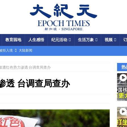
教育园地
人生感悟
纪元活动
生活万象
视频
场被拒入境
大陆新闻
银行接制裁警告
国际新闻
热
网媒遭红色势力渗透 台调查局查办
瞄准美军基地
国际新闻
闯关记 美军结盟控制马六甲海峡
视频
渗透 台调查局查办
军中震荡
国际新闻
份 呈工业化规模
大陆新闻
国大使馆”美载人飞船重返月球
视频
成中共軍費
国际新闻