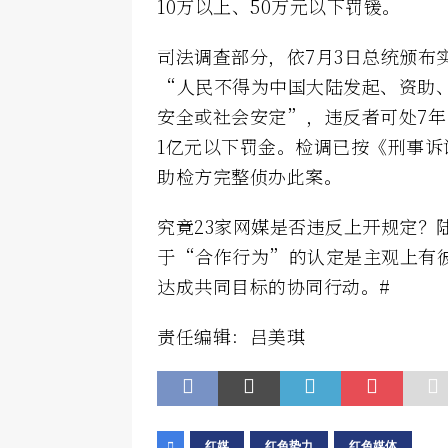
10万以上、50万元以下罚锾。
司法调查部分，依7月3日总统颁布
“人民不得为中国大陆发起、资助
安全或社会安定”，违反者可处7年
1亿元以下罚金。检调已按《刑事
助检方完整侦办此案。
究竟23家网媒是否违反上开规定？
于“合作行为”的认定是主观上有
达成共同目标的协同行动。#
责任编辑：吕美琪
红媒
红色势力
红色媒体