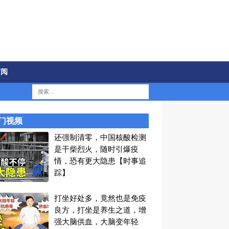
订阅
门视频
还强制清零，中国核酸检测
是干柴烈火，随时引爆疫
情，恐有更大隐患【时事追
踪】
打坐好处多，竟然也是免疫
良方，打坐是养生之道，增
强大脑供血，大脑变年轻