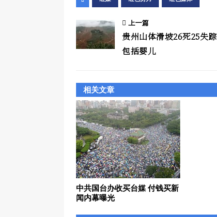
上一篇
贵州山体滑坡26死25失踪
包括婴儿
相关文章
中共国台办收买台媒 付钱买新
闻内幕曝光