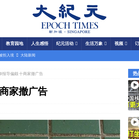
教育园地
人生感悟
纪元活动
生活万象
视频
场被拒入境
大陆新闻
银行接制裁警告
国际新闻
热
VB报导偏颇 十商家撤广告
瞄准美军基地
国际新闻
闯关记 美军结盟控制马六甲海峡
视频
十商家撤广告
军中震荡
国际新闻
份 呈工业化规模
大陆新闻
国大使馆”美载人飞船重返月球
视频
成中共軍費
国际新闻