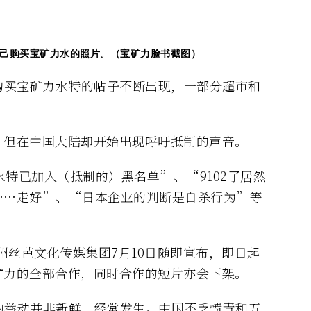
己购买宝矿力水的照片。（宝矿力脸书截图）
购买宝矿力水特的帖子不断出现，一部分超市和
，但在中国大陆却开始出现呼吁抵制的声音。
特已加入（抵制的）黑名单”、“9102了居然
……走好”、“日本企业的判断是自杀行为”等
州丝芭文化传媒集团7月10日随即宣布，即日起
矿力的全部合作，同时合作的短片亦会下架。
的举动并非新鲜，经常发生。中国不乏愤青和五