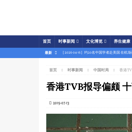
首页
时事新闻
文化博览
养生健康
[ 2026-04-16 ]
约20名中国学者赴美国 在机
最新
[ 2026-04-16 ]
美展开经济之怒行动 两中国
首页
时事新闻
中国时局
香港T
[ 2026-04-15 ]
伊朗被曝密购中共间谍卫星 
[ 2026-04-15 ]
【时事金扫描】四艘中国油轮
香港TVB报导偏颇 
[ 2026-04-03 ]
专家：美军军事胜利牵动中共
[ 2026-04-02 ]
专家：中国富人赴美产子拿身
2019-07-13
[ 2026-04-02 ]
【时事金扫描】美军炸平“美
[ 2026-04-17 ]
美破獲大規模禮品卡詐騙 贓款