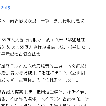
, 2019
媒体中向香港民众提出十项非暴力行动的建议，
日55万人大游行的报导，就可以看出哪些是红
报》头版以55万人游行为聚焦主线，报导民众主
报导示威者占领立法会。
《星岛日报》则以政府谴责为主调，《文汇报》
威者。曾力挺薄熙来“唱红打黑”的《亚洲周
港式文革，甚至称之为“软性恐怖主义”。
有香港人擦亮眼睛，抵制这些媒体，不听不看，
喉舌，不配称为媒体，也不应该在香港存在。所
，可以在社交媒体上广传，香港人抵制这些在红