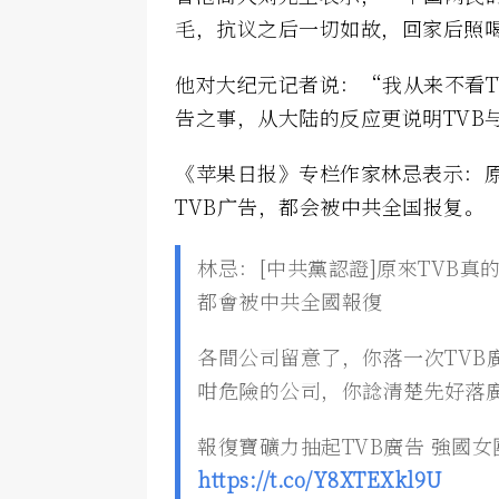
毛，抗议之后一切如故，回家后照
他对大纪元记者说：“我从来不看T
告之事，从大陆的反应更说明TVB
《苹果日报》专栏作家林忌表示：原
TVB广告，都会被中共全国报复。
林忌：[中共黨認證]原來TVB真
都會被中共全國報復
各間公司留意了，你落一次TVB
咁危險的公司，你諗清楚先好落
報復寶礦力抽起TVB廣告 強國女
https://t.co/Y8XTEXkl9U