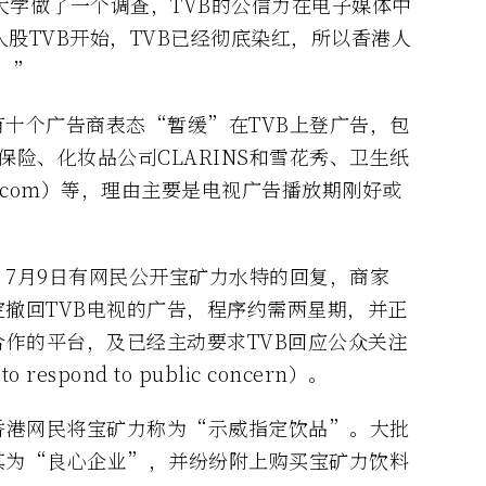
文大学做了一个调查，TVB的公信力在电子媒体中
入股TVB开始，TVB已经彻底染红，所以香港人
。”
十个广告商表态“暂缓”在TVB上登广告，包
信诺保险、化妆品公司CLARINS和雪花秀、卫生纸
p.com）等，理由主要是电视广告播放期刚好或
7月9日有网民公开宝矿力水特的回复，商家
撤回TVB电视的广告，程序约需两星期，并正
合作的平台，及已经主动要求TVB回应公众关注
n to respond to public concern）。
香港网民将宝矿力称为“示威指定饮品”。大批
其为“良心企业”，并纷纷附上购买宝矿力饮料