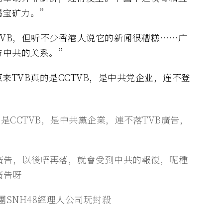
喝宝矿力。”
VB，但听不少香港人说它的新闻很糟糕……广
与中共的关系。”
来TVB真的是CCTVB，是中共党企业，连不登
的是CCTVB，是中共黨企業，連不落TVB廣告，
廣告，以後唔再落，就會受到中共的報復，呢種
廣告呀
團SNH48經理人公司玩封殺