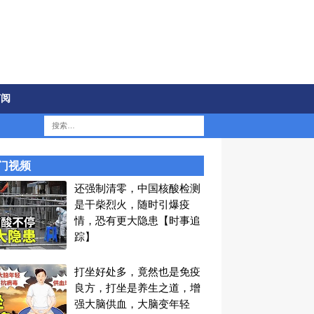
订阅
门视频
还强制清零，中国核酸检测
是干柴烈火，随时引爆疫
情，恐有更大隐患【时事追
踪】
打坐好处多，竟然也是免疫
良方，打坐是养生之道，增
强大脑供血，大脑变年轻