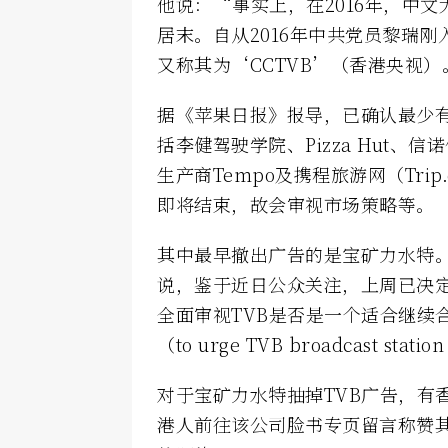
他说：“事实上，在2016年，中
居末。自从2016年中共党员黎瑞刚
又称其为‘CCTVB’（香港央视）
据《苹果日报》报导，已确认最少有
括李健驾驶学院、Pizza Hut、
生产商Tempo及携程旅游网（Tri
即将结束，故会审视市场策略等。
其中最早撤出广告的是宝矿力水特。
说，鉴于近日公众关注，上周已决定
全面审视TVB是否是一个适合继续
（to urge TVB broadcast statio
对于宝矿力水特抽掉TVB广告，有
港人前往该公司脸书专页留言称赞