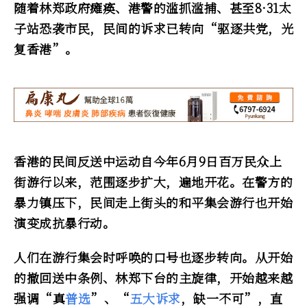
随着林郑政府瘫痪、港警的滥抓滥捕、甚至8·31太
子站恐袭市民，民间的诉求已转向“驱逐共党，光
复香港”。
香港的民间反送中运动自今年6月9日百万民众上
街游行以来，范围逐步扩大，遍地开花。在警方的
暴力镇压下，民间走上街头的和平集会游行也开始
演变成抗暴行动。
人们在游行集会时呼唤的口号也逐步转向。从开始
的撤回送中条例、林郑下台的主旋律，开始越来越
强调“真
普选
”、“
五大诉求
，缺一不可”，直