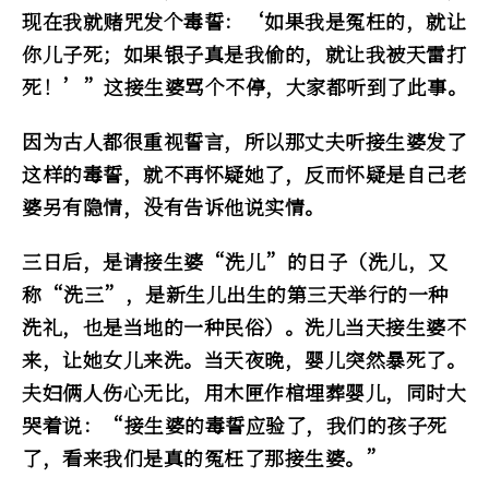
现在我就赌咒发个毒誓：‘如果我是冤枉的，就让
你儿子死；如果银子真是我偷的，就让我被天雷打
死！’”这接生婆骂个不停，大家都听到了此事。
因为古人都很重视誓言，所以那丈夫听接生婆发了
这样的毒誓，就不再怀疑她了，反而怀疑是自己老
婆另有隐情，没有告诉他说实情。
三日后，是请接生婆“洗儿”的日子（洗儿，又
称“洗三”，是新生儿出生的第三天举行的一种
洗礼，也是当地的一种民俗）。洗儿当天接生婆不
来，让她女儿来洗。当天夜晚，婴儿突然暴死了。
夫妇俩人伤心无比，用木匣作棺埋葬婴儿，同时大
哭着说：“接生婆的毒誓应验了，我们的孩子死
了，看来我们是真的冤枉了那接生婆。”