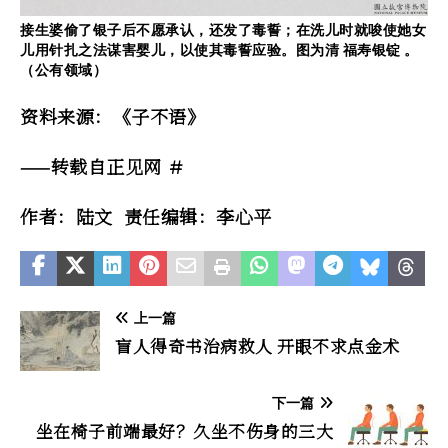
接生婆偷了银子后不愿承认，还发了毒誓；在洗儿时就唆使她女
儿用针扎之法谋害婴儿，以使其毒誓应验。图为清 福寿银锭 。
（公有领域）
资料来源：《子不语》
——转载自正见网 ＃
作者：陆文 责任编辑：李心平
上一篇
盲人得奇书治病救人 开眼不求点金术
下一篇
坐在椅子前端最好？久坐不伤身的三大