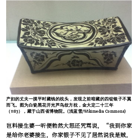
产妇的丈夫一摸平时藏钱的枕头，发现之前暗藏的四锭银子不翼
而飞。图为白瓷黑花开光芦鸟纹方枕，金大定二十三年
（1183），藏于山西省博物院。(浅蓝雪/Wikimedia Commons)
岂料接生婆一听便勃然大怒还咒骂说，“我到你家
是给你老婆接生，你家银子不见了居然说我是贼，