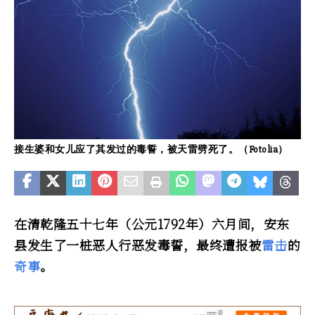
接生婆和女儿应了其发过的毒誓，被天雷劈死了。（Fotolia）
在清乾隆五十七年（公元1792年）六月间，安东
县发生了一桩恶人行恶发毒誓，最终遭报被
雷击
的
奇事
。