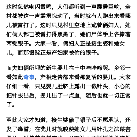
这时忽然电闪雷鸣，人们都听到一声霹雳巨响，全
村都被这一声霹雳惊动了，当时就有人跑出来看哪
儿被雷打了。这时只见村里空地上跪着俩妇人，她
们俩人都已被雷打得焦黑了，她们尸体手上各捧著
两锭银子。大家一看，俩妇人正是接生婆和她女
儿，而那银锭正是产妇家被偷的银子。
而夫妇俩所埋的新生婴儿在土中哇哇啼哭。乡邻一
看如此
奇事
，奔相走告都来看那复活的婴儿。大家
仔细一看，只见婴儿肚脐上露出一截针头，小心的
把针拔出后，婴儿出了一点血，随后也就一切正常
了。
至此大家才知道，接生婆偷了银子后不愿承认，还
发了毒誓；在洗儿时就唆使她女儿用针扎之法谋害