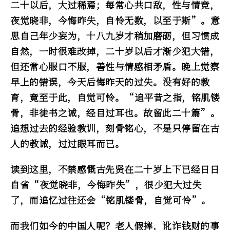
二十以后，大过稀焉；每常心共口敌，性与情竞，
夜觉晓非，今悔昨失，自怜无数，以至于斯”。意
思自己年少妄为，十八九岁才稍加磨砺，但习惯成
自然，一时很难改掉，二十岁以后才渐少犯大错，
但还常心服口不服，善性与情感相矛盾。晚上觉察
早上的错误，今天后悔昨天的过失。没有好的教
育，竟至于此，自觉可怜。“追平昔之指，铭肌镂
骨，非徒书之诫，经目过耳也。故留此二十篇”。
追想过去的经验教训，刻骨铭心，不是只停留在古
人的教诫，过过眼耳而已。
读到这里，不禁感慨古先贤在二十岁上下已经日日
自省“夜觉晓非，今悔昨失”，很少犯大过失
了，而追忆过往还会“铭肌镂骨，自觉可怜”。
而我们如今的中国人呢？老人假摔，讹诈钱财的事