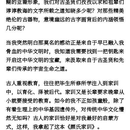
糊的亚裔形象，我们对古圣贤们孜孜以求和祖辈们
谆谆教诲的文字所载之道知晓多少呢？对那些精美
绝伦的古器物，意境幽远的古字画背后的内涵领悟
几分呢？
当我突然明白那莫名的感动正是来自于早已融入我
骨血的中华文明时，我知道我需要找到一把钥匙来
开启这中华文明的宝藏，来汲取来自于古圣贤和先
辈们传承的宇宙生命之道。
古人重视教育，往往把毕生所修所学注入到家训
中，以育化、泽被后代。家训又是长辈要求晚辈从
小就要接受的教育。如今的我不正如孩童般，除了
有着生理上的中华基因遗传外，对传统中华文化懵
然无知吗？古人的家训恰好是对我最好的启蒙方
式，这样，我拿起了这本《颜氏家训》。