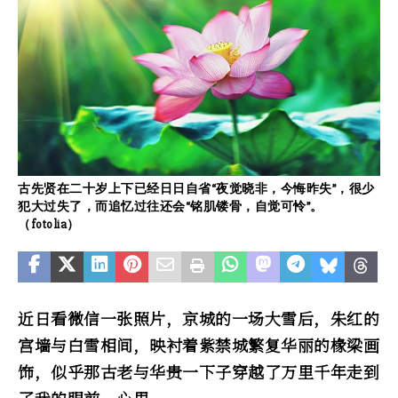
古先贤在二十岁上下已经日日自省“夜觉晓非，今悔昨失”，很少
犯大过失了，而追忆过往还会“铭肌镂骨，自觉可怜”。
（fotolia）
近日看微信一张照片，京城的一场大雪后，朱红的
宫墙与白雪相间，映衬着紫禁城繁复华丽的椽梁画
饰，似乎那古老与华贵一下子穿越了万里千年走到