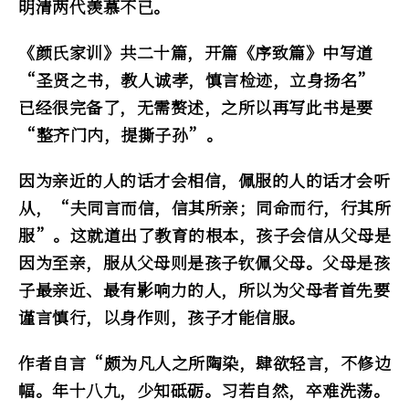
明清两代羡慕不已。
《颜氏家训》共二十篇，开篇《序致篇》中写道
“圣贤之书，教人诚孝，慎言检迹，立身扬名”
已经很完备了，无需赘述，之所以再写此书是要
“整齐门内，提撕子孙”。
因为亲近的人的话才会相信，佩服的人的话才会听
从，“夫同言而信，信其所亲；同命而行，行其所
服”。这就道出了教育的根本，孩子会信从父母是
因为至亲，服从父母则是孩子钦佩父母。父母是孩
子最亲近、最有影响力的人，所以为父母者首先要
谨言慎行，以身作则，孩子才能信服。
作者自言“颇为凡人之所陶染，肆欲轻言，不修边
幅。年十八九，少知砥砺。习若自然，卒难洗荡。