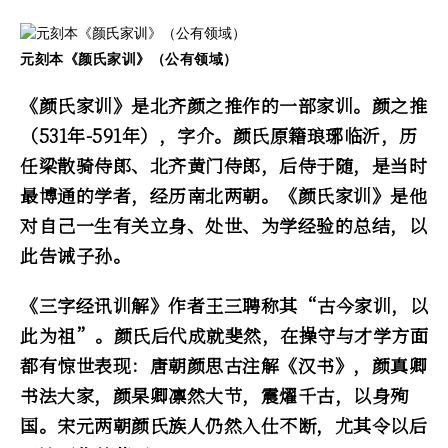
元刻本《颜氏家训》（公有领域）
《颜氏家训》是北齐颜之推作的一部家训。颜之推
（531年-591年），字介。颜氏原籍琅琊临沂，历
任梁散骑侍郎、北齐黄门侍郎，后侍于随，是当时
最博通的学者，经历南北两朝。《颜氏家训》是他
对自己一生有关立身、处世、为学经验的总结，以
此告诫子孙。
《三字经讯训解》作者王三聘称其“古今家训，以
此为祖”。颜氏后代成就斐然，在操守与才学方面
都有惊世表现：唐朝颜思古注解《汉书》，颜真卿
书法大家，颜杲卿凛然大节，震燿千古，以身殉
国。宋元两朝颜氏族人仍然入仕不断，尤其令以后