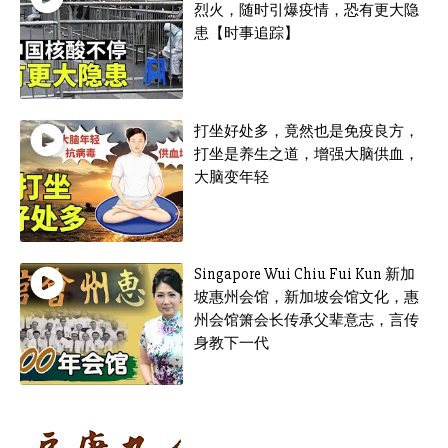
烈火，随时引爆疫情，恐有更大隐
患【时事追踪】
打坐好处多，竟然也是免疫良方，
打坐是养生之道，增强大脑供血，
大脑变年轻
Singapore Wui Chiu Fui Kun 新加
坡惠州会馆，新加坡会馆文化，惠
州会馆箫会长传承父辈意志，言传
身教下一代