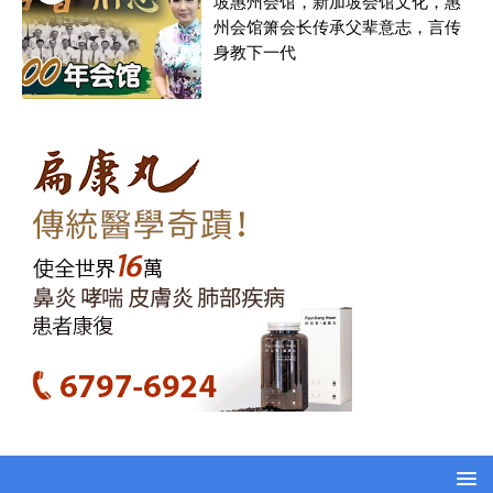
坡惠州会馆，新加坡会馆文化，惠
州会馆箫会长传承父辈意志，言传
身教下一代