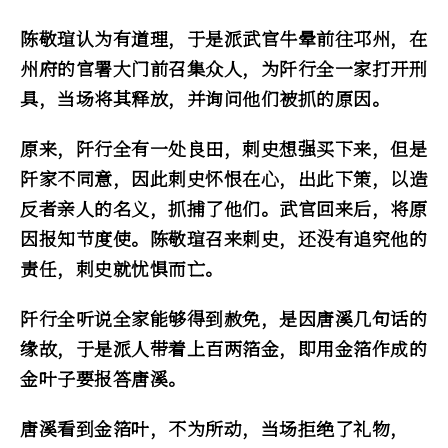
陈敬瑄认为有道理，于是派武官牛晕前往邛州，在
州府的官署大门前召集众人，为阡行全一家打开刑
具，当场将其释放，并询问他们被抓的原因。
原来，阡行全有一处良田，刺史想强买下来，但是
阡家不同意，因此刺史怀恨在心，出此下策，以造
反者亲人的名义，抓捕了他们。武官回来后，将原
因报知节度使。陈敬瑄召来刺史，还没有追究他的
责任，刺史就忧惧而亡。
阡行全听说全家能够得到赦免，是因唐溪几句话的
缘故，于是派人带着上百两箔金，即用金箔作成的
金叶子要报答唐溪。
唐溪看到金箔叶，不为所动，当场拒绝了礼物，