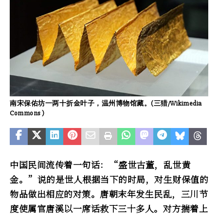
南宋保佑坊一两十折金叶子，温州博物馆藏。(三猎/Wikimedia
Commons )
中国民间流传着一句话：“盛世古董，乱世黄
金。”说的是世人根据当下的时局，对生财保值的
物品做出相应的对策。唐朝末年发生民乱，三川节
度使属官唐溪以一席话救下三十多人。对方揣着上