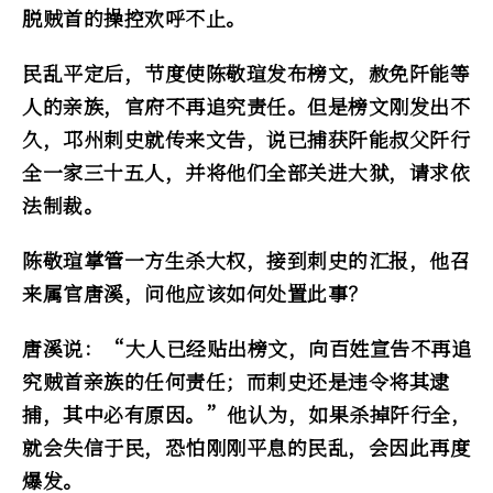
脱贼首的操控欢呼不止。
民乱平定后，节度使陈敬瑄发布榜文，赦免阡能等
人的亲族，官府不再追究责任。但是榜文刚发出不
久，邛州刺史就传来文告，说已捕获阡能叔父阡行
全一家三十五人，并将他们全部关进大狱，请求依
法制裁。
陈敬瑄掌管一方生杀大权，接到刺史的汇报，他召
来属官唐溪，问他应该如何处置此事？
唐溪说：“大人已经贴出榜文，向百姓宣告不再追
究贼首亲族的任何责任；而刺史还是违令将其逮
捕，其中必有原因。”他认为，如果杀掉阡行全，
就会失信于民，恐怕刚刚平息的民乱，会因此再度
爆发。