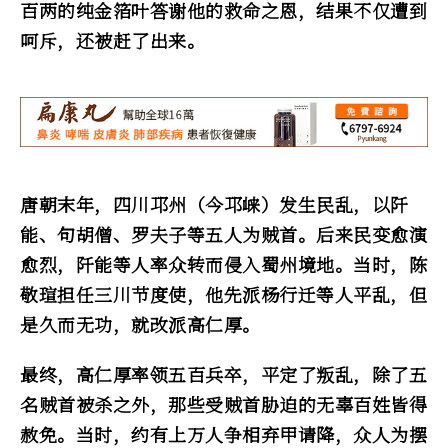
百两的纯金箔叶答谢他的救命之恩，结果不仅遭到
呵斥，还被赶了出来。
唐朝末年，四川邛州（今邛崃）发生民乱，以阡
能、句胡僧、罗夫子等五人为贼首。后来民变愈演
愈烈，阡能等人率众转而侵入蜀州境地。当时，陈
敬瑄担任三川节度使，他先派杨行迁等人平乱，但
是久而无功，就改派高仁厚。
最终，高仁厚率领五百兵卒，平定了叛乱，除了五
名贼首被杀之外，那些受贼首胁迫的无辜百姓皆得
赦免。当时，约有上万人争相弃甲请降，众人为摆