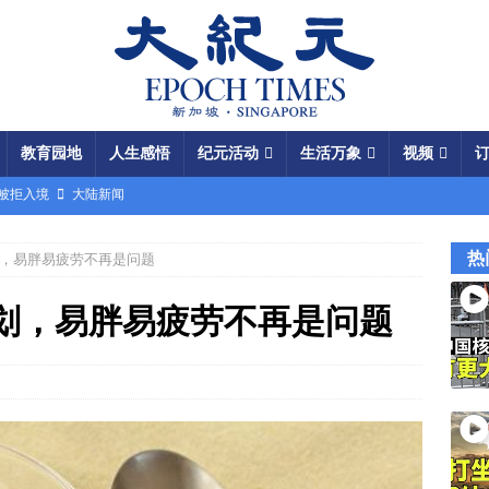
教育园地
人生感悟
纪元活动
生活万象
视频
场被拒入境
大陆新闻
银行接制裁警告
国际新闻
热
，易胖易疲劳不再是问题
瞄准美军基地
国际新闻
闯关记 美军结盟控制马六甲海峡
视频
划，易胖易疲劳不再是问题
军中震荡
国际新闻
份 呈工业化规模
大陆新闻
国大使馆”美载人飞船重返月球
视频
成中共軍費
国际新闻