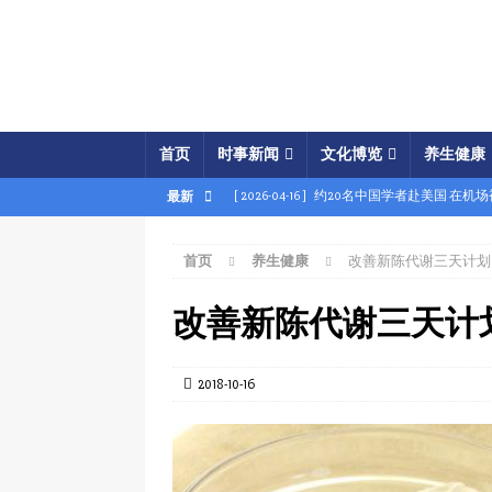
首页
时事新闻
文化博览
养生健康
[ 2026-04-16 ]
约20名中国学者赴美国 在机
最新
[ 2026-04-16 ]
美展开经济之怒行动 两中国
首页
养生健康
改善新陈代谢三天计划
[ 2026-04-15 ]
伊朗被曝密购中共间谍卫星 
[ 2026-04-15 ]
【时事金扫描】四艘中国油轮
改善新陈代谢三天计
[ 2026-04-03 ]
专家：美军军事胜利牵动中共
[ 2026-04-02 ]
专家：中国富人赴美产子拿身
2018-10-16
[ 2026-04-02 ]
【时事金扫描】美军炸平“美
[ 2026-04-17 ]
美破獲大規模禮品卡詐騙 贓款