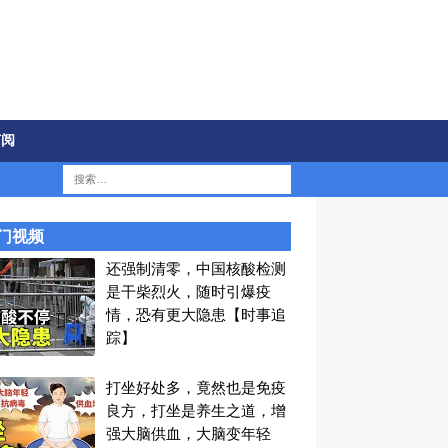
订阅
门视频
还强制清零，中国核酸检测
是干柴烈火，随时引爆疫
情，恐有更大隐患【时事追
踪】
打坐好处多，竟然也是免疫
良方，打坐是养生之道，增
强大脑供血，大脑变年轻