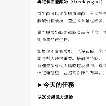
再吃個希臘酸奶（Greek yogurt）
益生菌可以平衡腸道細菌，有助於
臘酸奶較濃稠，益生菌含量也較多
買希臘酸奶時要確認產品有「含活
衡腸道的微生物。
如果你不喜歡酸奶，也沒關係，你
本身對人體很重要。塔爾伯特說：
菌種失衡會使人嗜吃垃圾食物、導
低吃糖慾望，並提高新陳代謝率。
►今天的任務
做20分鐘肌力運動