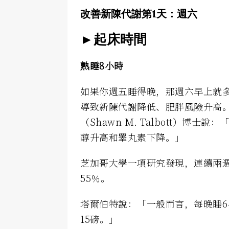
改善新陳代謝第1天：週六
►起床時間
熟睡8小時
如果你週五睡得晚，那週六早上就
導致新陳代謝降低、肥胖風險升高
（Shawn M. Talbott）
醇升高和睪丸素下降。」
芝加哥大學一項研究發現，連續兩週
55％。
塔爾伯特說：「一般而言，每晚睡6
15磅。」