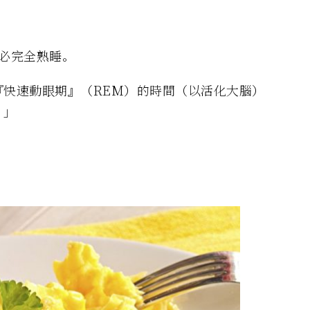
必完全熟睡。
『快速動眼期』（REM）的時間（以活化大腦）
。」