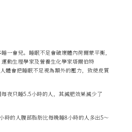
多睡一會兒。睡眠不足會破壞體內荷爾蒙平衡，
。運動生理學家及營養生化學家塔爾伯特
博士說：「人體會把睡眠不足視為額外的壓力，致使皮質
每夜只睡5.5小時的人，其減肥效果減少了
小時的人腹部脂肪比每晚睡8小時的人多出5～