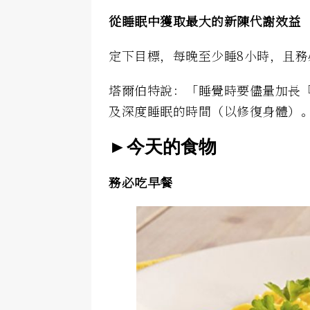
從睡眠中獲取最大的新陳代謝效益
定下目標，每晚至少睡8小時，且務
塔爾伯特說：「睡覺時要儘量加長
及深度睡眠的時間（以修復身體）
►今天的食物
務必吃早餐