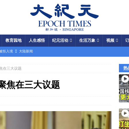
教育园地
人生感悟
纪元活动
生活万象
视频
场被拒入境
大陆新闻
银行接制裁警告
国际新闻
热
聚焦在三大议题
瞄准美军基地
国际新闻
闯关记 美军结盟控制马六甲海峡
视频
或聚焦在三大议题
军中震荡
国际新闻
份 呈工业化规模
大陆新闻
国大使馆”美载人飞船重返月球
视频
成中共軍費
国际新闻