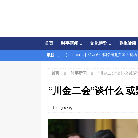
首页
时事新闻
文化博览
养生健康
[ 2026-04-16 ]
约20名中国学者赴美国 在机
最新
[ 2026-04-16 ]
美展开经济之怒行动 两中国
首页
时事新闻
“川金二会”谈什么 或
[ 2026-04-15 ]
伊朗被曝密购中共间谍卫星 
[ 2026-04-15 ]
【时事金扫描】四艘中国油轮
“川金二会”谈什么 
[ 2026-04-03 ]
专家：美军军事胜利牵动中共
[ 2026-04-02 ]
专家：中国富人赴美产子拿身
2019-02-27
[ 2026-04-02 ]
【时事金扫描】美军炸平“美
[ 2026-04-17 ]
美破獲大規模禮品卡詐騙 贓款