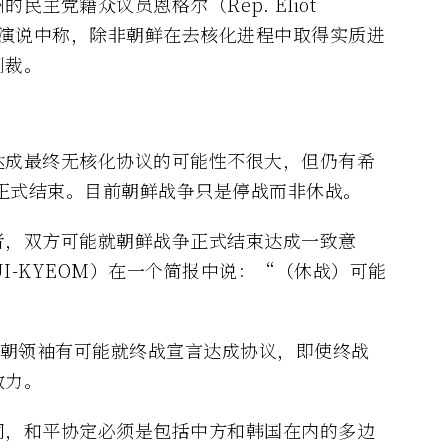
主党籍众议员恩格尔（Rep. Eliot
智库演说中称，除非朝鲜在去核化进程中取得实质进
制裁。
达成最终无核化协议的可能性不很大，但仍有希
战争正式结束。目前朝鲜战争只是停战而非休战。
者，双方可能就朝鲜战争正式结束达成一致意
UI-KYEOM）在一个简报中说：“（休战）可能
美朝领袖有可能就终战宣言达成协议，即使终战
效力。
同，和平协定必须是包括中方和韩国在内的多边