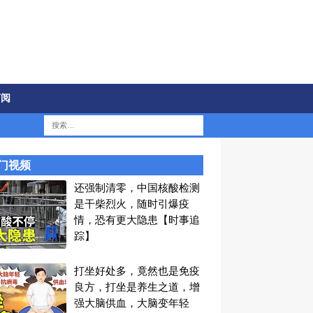
订阅
门视频
还强制清零，中国核酸检测
是干柴烈火，随时引爆疫
情，恐有更大隐患【时事追
踪】
打坐好处多，竟然也是免疫
良方，打坐是养生之道，增
强大脑供血，大脑变年轻