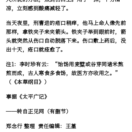
凉，立刻感到酸痛减轻了。
当天夜里，刑曹进的疮口稍痒，他马上命人像先前
那样，拿铁夹子来夹箭头。铁夹子举到眼前时，箭
头就突然从伤口自动脱落下来。伤口敷上药后，没
出十天，疮口就痊愈了。
注1：李时珍有云：“饴饧用麦糱或谷芽同诸米熬
煎而成，古人寒食多食饧，故医方亦收用之。”
（《本草纲目》）
事据《太平广记》
──转自正见网（有删节）
郑念行 整理 责任编辑：王堇