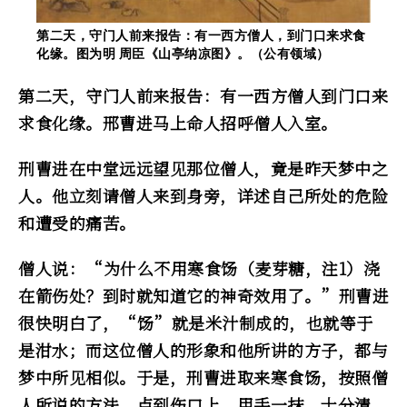
第二天，守门人前来报告：有一西方僧人，到门口来求食
化缘。图为明 周臣《山亭纳凉图》。（公有领域）
第二天，守门人前来报告：有一西方僧人到门口来
求食化缘。邢曹进马上命人招呼僧人入室。
刑曹进在中堂远远望见那位僧人，竟是昨天梦中之
人。他立刻请僧人来到身旁，详述自己所处的危险
和遭受的痛苦。
僧人说：“为什么不用寒食饧（麦芽糖，注1）浇
在箭伤处？到时就知道它的神奇效用了。”刑曹进
很快明白了，“饧”就是米汁制成的，也就等于
是泔水；而这位僧人的形象和他所讲的方子，都与
梦中所见相似。于是，刑曹进取来寒食饧，按照僧
人所说的方法，点到伤口上。用手一抹，十分清