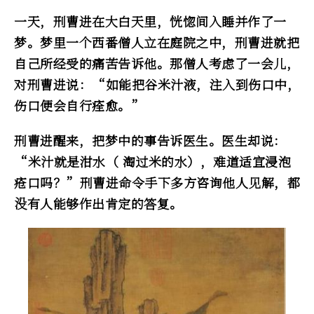
一天，刑曹进在大白天里，恍惚间入睡并作了一
梦。梦里一个西番僧人立在庭院之中，刑曹进就把
自己所经受的痛苦告诉他。那僧人考虑了一会儿，
对刑曹进说：“如能把谷米汁液，注入到伤口中，
伤口便会自行痊愈。”
刑曹进醒来，把梦中的事告诉医生。医生却说：
“米汁就是泔水（ 淘过米的水），难道适宜浸泡
疮口吗？”刑曹进命令手下多方咨询他人见解，都
没有人能够作出肯定的答复。