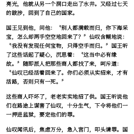
亮光，他就从另一个洞口走出了水井。又经过七天
的跋涉，回到了自己的国家。
国王见到他，问他：〝别人都满载而归，你下海采
宝，怎么却两手空空地回来了？〞仙叹含糊地说：
〝我没有发现任何宝物，只得空手而归。〞国王听
了这些话起了疑心，沉思着：〝这当中必有缘
故。〞随即派人把那些商人都找了来，呵斥道：
〝仙叹已经活着回来了。你们必须从实招来，才有
活路，否则只有一死。〞
这些商人吓坏了，老老实实地招了供。国王听说他
们在路途上谋害了仙叹，十分生气，下令将他们一
一押进监狱，要定他们的罪。
仙叹闻讯后，焦虑万分，急入宫门，叩头请罪。国