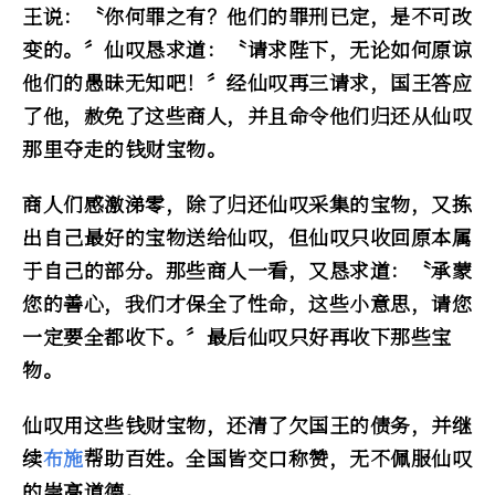
王说：〝你何罪之有？他们的罪刑已定，是不可改
变的。〞仙叹恳求道：〝请求陛下，无论如何原谅
他们的愚昧无知吧！〞经仙叹再三请求，国王答应
了他，赦免了这些商人，并且命令他们归还从仙叹
那里夺走的钱财宝物。
商人们感激涕零，除了归还仙叹采集的宝物，又拣
出自己最好的宝物送给仙叹，但仙叹只收回原本属
于自己的部分。那些商人一看，又恳求道：〝承蒙
您的善心，我们才保全了性命，这些小意思，请您
一定要全都收下。〞最后仙叹只好再收下那些宝
物。
仙叹用这些钱财宝物，还清了欠国王的债务，并继
续
布施
帮助百姓。全国皆交口称赞，无不佩服仙叹
的崇高道德。