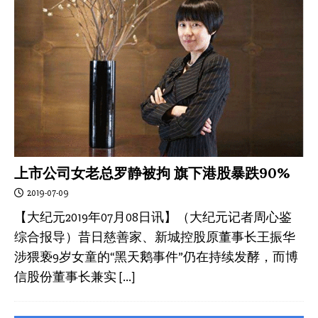
上市公司女老总罗静被拘 旗下港股暴跌90%
2019-07-09
【大纪元2019年07月08日讯】（大纪元记者周心鉴
综合报导）昔日慈善家、新城控股原董事长王振华
涉猥亵9岁女童的“黑天鹅事件”仍在持续发酵，而博
信股份董事长兼实
[…]