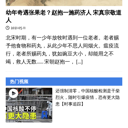
幼年奇遇张果老？赵抱一施药济人 宋真宗敬道
人
2021-05-11
北宋时期，有一少年放牧时遇到一位老者。老者赐
予他食物和药丸，从此少年不思人间烟火。瘟疫流
行，老者所赐药丸，犹如豌豆大小，却能用之不
竭，救人无数…… 宋朝赵抱一，
[…]
热门视频
还强制清零，中国核酸检测是干柴
烈火，随时引爆疫情，恐有更大隐
患【时事追踪】