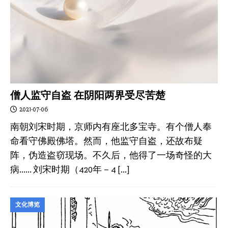
僧人监守自盗 在阴阳两界受尽苦楚
2021-07-06
南朝刘宋时期，京师内有座北多宝寺。有个僧人奉
命看守佛殿佛塔。然而，他监守自盗，还故布疑
阵，伪造盗窃现场。不久后，他得了一场奇怪的大
病…… 刘宋时期（420年－4
[…]
文化博览