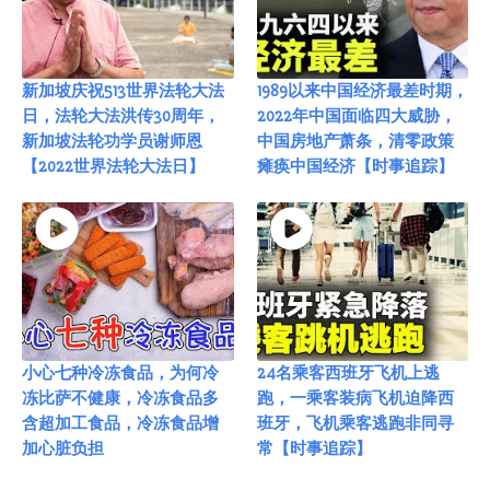
新加坡庆祝513世界法轮大法
1989以来中国经济最差时期，
日，法轮大法洪传30周年，
2022年中国面临四大威胁，
新加坡法轮功学员谢师恩
中国房地产萧条，清零政策
【2022世界法轮大法日】
瘫痪中国经济【时事追踪】
小心七种冷冻食品，为何冷
24名乘客西班牙飞机上逃
冻比萨不健康，冷冻食品多
跑，一乘客装病飞机迫降西
含超加工食品，冷冻食品增
班牙，飞机乘客逃跑非同寻
加心脏负担
常【时事追踪】