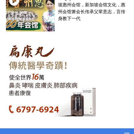
坡惠州会馆，新加坡会馆文化，惠
州会馆箫会长传承父辈意志，言传
身教下一代