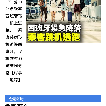
下一篇
24名乘客
西班牙飞
机上逃
跑，一乘
客装病飞
机迫降西
班牙，飞
机乘客逃
跑非同寻
常【时事
追踪】
抢先评论