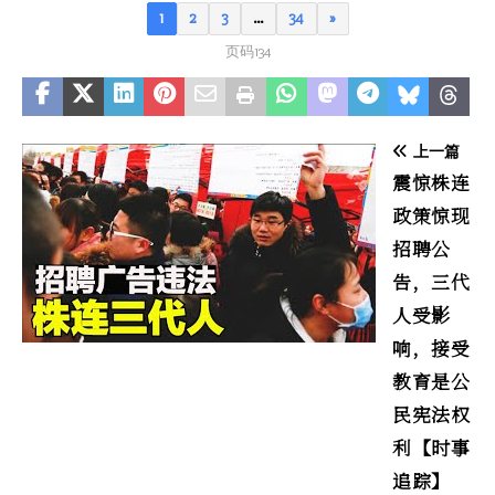
1
2
3
…
34
»
页码134
上一篇
震惊株连
政策惊现
招聘公
告，三代
人受影
响，接受
教育是公
民宪法权
利【时事
追踪】