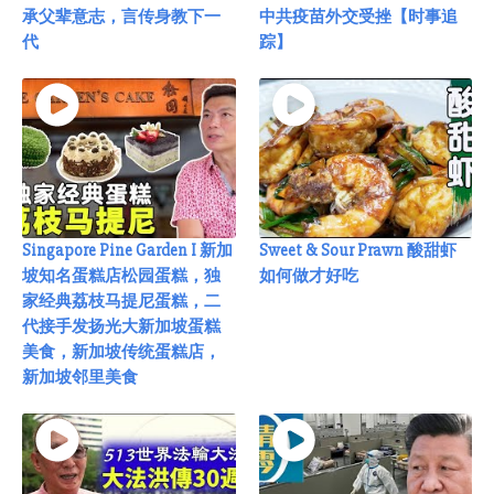
承父辈意志，言传身教下一
中共疫苗外交受挫【时事追
代
踪】
Singapore Pine Garden I 新加
Sweet & Sour Prawn 酸甜虾
坡知名蛋糕店松园蛋糕，独
如何做才好吃
家经典荔枝马提尼蛋糕，二
代接手发扬光大新加坡蛋糕
美食，新加坡传统蛋糕店，
新加坡邻里美食