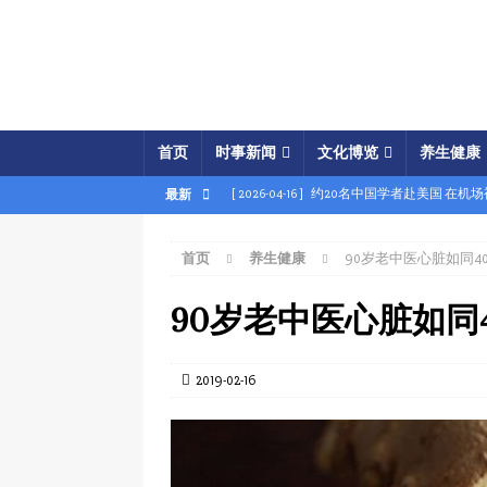
首页
时事新闻
文化博览
养生健康
[ 2026-04-16 ]
约20名中国学者赴美国 在机
最新
[ 2026-04-16 ]
美展开经济之怒行动 两中国
首页
养生健康
90岁老中医心脏如同4
[ 2026-04-15 ]
伊朗被曝密购中共间谍卫星 
[ 2026-04-15 ]
【时事金扫描】四艘中国油轮
90岁老中医心脏如同
[ 2026-04-03 ]
专家：美军军事胜利牵动中共
[ 2026-04-02 ]
专家：中国富人赴美产子拿身
2019-02-16
[ 2026-04-02 ]
【时事金扫描】美军炸平“美
[ 2026-04-17 ]
美破獲大規模禮品卡詐騙 贓款