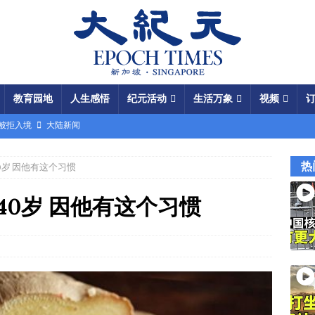
教育园地
人生感悟
纪元活动
生活万象
视频
场被拒入境
大陆新闻
银行接制裁警告
国际新闻
热
0岁 因他有这个习惯
瞄准美军基地
国际新闻
闯关记 美军结盟控制马六甲海峡
视频
40岁 因他有这个习惯
军中震荡
国际新闻
份 呈工业化规模
大陆新闻
国大使馆”美载人飞船重返月球
视频
成中共軍費
国际新闻