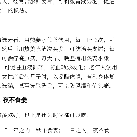
的人，经常含服鲜姜片，可刺激胃液分泌，促进
姜”的说法。
洗牙石、用热姜水代茶饮用，每日1～2次，可
，然后再用热姜水清洗头发，可防治头皮屑；每
，可治疗蛲虫病。每天早、晚坚持用热姜水漱
杯，可促进血液循环，防止动脉硬化；老年人饮用
。女性产后坐月子时，以姜醋佐膳，有利身体复
头洗澡，甚至洗脸洗手，可以防风湿和偏头痛。
，夜不食姜
越多越好，也不是什么时候都可以吃。
：“一年之内，秋不食姜；一日之内，夜不食