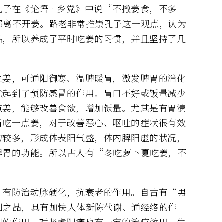
孔子在《论语‧乡党》中说“不撤姜食，不多
都离不开姜。路老非常推崇孔子这一观点，认为
品，所以养成了平时吃姜的习惯，并且坚持了几
生姜，可通阳御寒、温脾暖胃，激发脾胃的消化
就起到了预防感冒的作用。胃口不好或饭量减少
点姜，能够改善食欲，增加饭量。尤其是有胃溃
当吃一点姜，对于改善恶心、呕吐的症状很有效
物较多，形成体表阳气盛，体内脾阳虚的状况，
脾胃的功能。所以古人有“冬吃萝卜夏吃姜，不
，有防治动脉硬化，抗衰老的作用。自古有“男
阳之品，具有加快人体新陈代谢、通经络的作
阳的作用，对肾虚阳痿也有一定的治疗效用。生