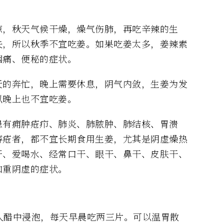
凉，秋天气候干燥，燥气伤肺，再吃辛辣的生
失，所以秋季不宜吃姜。如果吃姜太多，姜辣素
咽痛、便秘的症状。
天的奔忙，晚上需要休息，阴气内敛，生姜为发
以晚上也不宜吃姜。
患有痈肿疮疖、肺炎、肺脓肿、肺结核、胃溃
痔疮者，都不宜长期食用生姜，尤其是阴虚燥热
汗、爱喝水、经常口干、眼干、鼻干、皮肤干、
加重阴虚的症状。
放入醋中浸泡，每天早晨吃两三片。可以温胃散