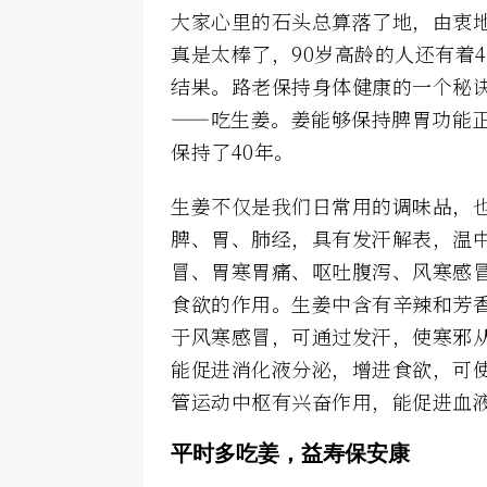
大家心里的石头总算落了地，由衷
真是太棒了，90岁高龄的人还有着
结果。路老保持身体健康的一个秘
——吃生姜。姜能够保持脾胃功能
保持了40年。
生姜不仅是我们日常用的调味品，
脾、胃、肺经，具有发汗解表，温
冒、胃寒胃痛、呕吐腹泻、风寒感
食欲的作用。生姜中含有辛辣和芳
于风寒感冒，可通过发汗，使寒邪
能促进消化液分泌，增进食欲，可
管运动中枢有兴奋作用，能促进血
平时多吃姜，益寿保安康