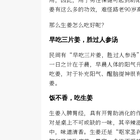
姜有这么多的功效，难怪路老90岁
那么生姜怎么吃好呢？
早吃三片姜，胜过人参汤
民间有“早吃三片姜，胜过人参汤
一日之计在于晨，早晨人体的阳气
吃姜，对于补充阳气、醒脑提神很
姜。
饭不香，吃生姜
生姜入脾胃经，具有开胃助消化的
对是桌上不可或缺的一味，其辛辣
中，味道清香。生姜还是“呕家圣