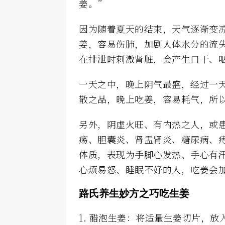
姜。”
因为随着夏天的结束，天气逐渐变
姜，容易伤肺，加剧人体水分的流
在排泄时刺激肾脏，会产生口干、
一天之中，晚上阴气最盛，经过一
散之品，晚上吃姜，容易耗气，所
另外，阴虚火旺、有内热之人，或
疡、胆囊炎、肾盂肾炎、糖尿病、
体质，表现为手脚心发热、手心有
心烦易怒、睡眠不好的人，吃姜会
路氏养生妙方之巧吃生姜
1. 醋泡生姜：将适量生姜切片，