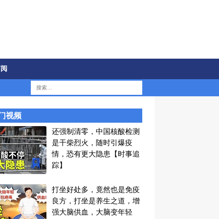
订阅
门视频
还强制清零，中国核酸检测
是干柴烈火，随时引爆疫
情，恐有更大隐患【时事追
踪】
打坐好处多，竟然也是免疫
良方，打坐是养生之道，增
强大脑供血，大脑变年轻