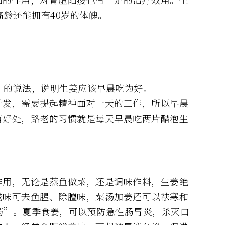
高龄还能拥有40岁的体魄。
”的说法，说明生姜应该早晨吃为好。
升发，需要提起精神面对一天的工作，所以早晨
有好处，路老的习惯就是每天早晨吃两片醋泡生
作用，无论是蒸鱼做菜，还是调味作料，生姜绝
滋味可去鱼腥、除膻味，菜汤加姜还可以祛寒和
药”。夏季食姜，可以预防急性肠胃炎，杀灭口