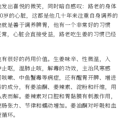
地发出喜悦的微笑，同时暗自感叹：路老的身体
40岁的心脏，这都是他几十年来注重自身调养的
诀就是善于调养脾胃，他有一个非常好的习惯
正常，心脏会直接受益，路老吃生姜的习惯已经
也有很好的药用价值。生姜味辛、性微温，入
中止呕，温肺止咳，解毒的功效，主治风寒感
冒咳嗽、中鱼蟹毒等病症，还有醒胃开脾、增进
香的成分，有姜油酮、姜辣素、淀粉和纤维，用
从表而解。姜辣素对口腔和胃黏膜有刺激作用，
使肠张力、节律和蠕动增加。姜油酮对呼吸和血
液循环。