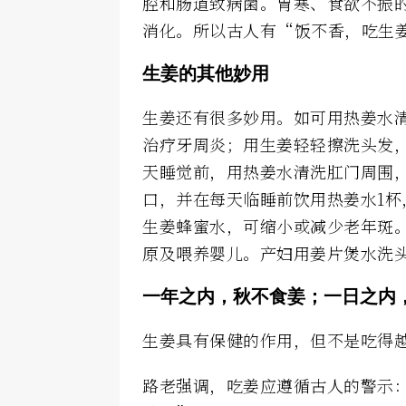
腔和肠道致病菌。胃寒、食欲不振
消化。所以古人有“饭不香，吃生
生姜的其他妙用
生姜还有很多妙用。如可用热姜水清
治疗牙周炎；用生姜轻轻擦洗头发
天睡觉前，用热姜水清洗肛门周围
口，并在每天临睡前饮用热姜水1
生姜蜂蜜水，可缩小或减少老年斑
原及喂养婴儿。产妇用姜片煲水洗
一年之内，秋不食姜；一日之内
生姜具有保健的作用，但不是吃得
路老强调，吃姜应遵循古人的警示