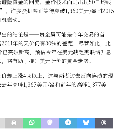
避险资金的回流，金价技术面则出现50日均线
”，许多投机客正等待突破1,360美元/盎司2015
伺机蠢动。
得出的结论是——贵金属可能是今年交易的首
011年的天价仍有30%的差距，尽管如此，此
价已突破新高，预估今年在美元缺乏美联储升息
跌，将有助于推升美元计价的黄金走势。
金价却上涨4%以上，这与两者过去反向连动的现
高峰1,367美元/盎和前年的高峰1,377美