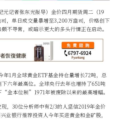
（大纪元记者张东光报导）金价四月期货周二（19
/盎司，单日成交量暴增至3,200万盎司，价格创下
势颇不寻常，或暗示更大的多头行情正在启动。
年1月全球黄金ETF基金持仓量增长72吨，总
），创下六年最高位。全球央行去年也增持了651吨
下“金本位制”1971年被废除以来的最高增幅。
，30位分析师中有2/3的人坚信2019年金价
法国兴业银行推荐投资人今年买进黄金和金矿股，