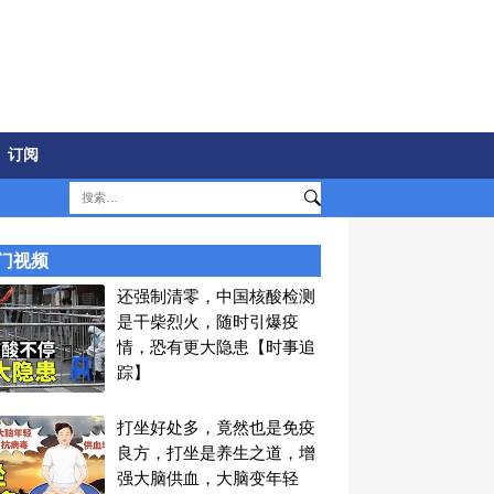
订阅
门视频
还强制清零，中国核酸检测
是干柴烈火，随时引爆疫
情，恐有更大隐患【时事追
踪】
打坐好处多，竟然也是免疫
良方，打坐是养生之道，增
强大脑供血，大脑变年轻