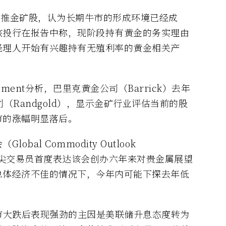
期也强推金矿股，认为长期牛市的形成环境已经成
该投行在报告中称，现阶段持有黄金的务实理由
经理人开始有兴趣持有无殖利率的黄金相关产
nagement分析，巴里克黄金公司（Barrick）去年
（Randgold），显示金矿行业评估当前的股
市的涨幅明显落后。
al Commodity Outlook
0位顶尖交易员首度表达该会创办六年来对贵金属展望
总体经济不佳的情况下，今年内可能下探去年低
市大跌后表现强劲的主因是美联储升息态度转为