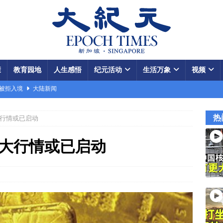
康
教育园地
人生感悟
纪元活动
生活万象
视频
场被拒入境
大陆新闻
银行接制裁警告
国际新闻
热
大行情或已启动
瞄准美军基地
国际新闻
闯关记 美军结盟控制马六甲海峡
视频
更大行情或已启动
军中震荡
国际新闻
份 呈工业化规模
大陆新闻
国大使馆”美载人飞船重返月球
视频
款成中共軍費
国际新闻