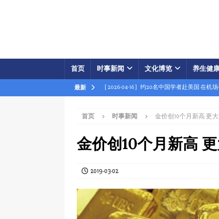
首页
时事新闻
文化博览
养生健
[ 2026-04-16 ]
约20名中国学者赴美国 在机
最新
[ 2026-04-16 ]
美展开经济之怒行动 两中国
首页
时事新闻
金价创10个月新高 更
[ 2026-04-15 ]
伊朗被曝密购中共间谍卫星 
[ 2026-04-15 ]
【时事金扫描】四艘中国油轮
金价创10个月新高 
[ 2026-04-03 ]
专家：美军军事胜利牵动中共
[ 2026-04-02 ]
专家：中国富人赴美产子拿身
2019-03-02
[ 2026-04-02 ]
【时事金扫描】美军炸平“美
[ 2026-04-17 ]
美破獲大規模禮品卡詐騙 贓