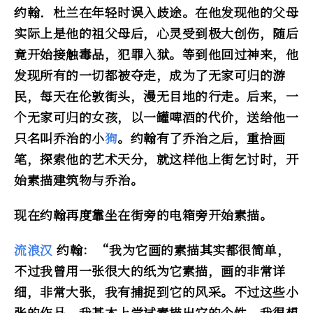
约翰．杜兰在年轻时误入歧途。在他发现他的父母
实际上是他的祖父母后，心灵受到极大创伤，随后
竟开始接触毒品，犯罪入狱。等到他回过神来，他
发现所有的一切都被夺走，成为了无家可归的游
民，每天在伦敦街头，漫无目地的行走。后来，一
个无家可归的女孩，以一罐啤酒的代价，送给他一
只名叫乔治的小
狗
。约翰有了乔治之后，重拾画
笔，探索他的艺术天分，就这样他上街乞讨时，开
始素描建筑物与乔治。
现在约翰再度靠坐在街旁的电箱旁开始素描。
流浪汉
约翰：“我为它画的素描其实都很简单，
不过我曾用一张很大的纸为它素描，画的非常详
细，非常大张，我有捕捉到它的风采。不过这些小
张的作品，我基本上尝试素描出它的个性，我很想