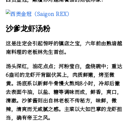
沙爹龙虾汤粉
这是注定会引起惊呼的镇店之宝，六年前由熟谙越
南料理的老板林先生首创。
汤头深红，油花点点；河粉莹白，盘绕碗中；重达
6盎司的龙虾开背踞伏其上，肉质鲜嫩，烤至微
黄。汤底系以新鲜牛骨慢火熬炖8小时，冷却后撇
去表面牛油，以盐、糖等调味而成，鲜香，爽口，
清澈。沙爹酱则出自林老板不传秘方，味鲜，微
辣，清爽而无咸腻之感。主菜以大如巴掌的龙虾担
当，确有帝王之风。