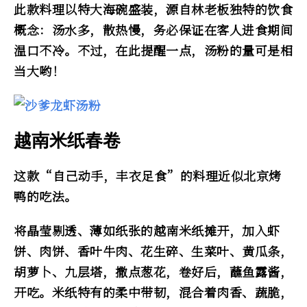
此款料理以特大海碗盛装，源自林老板独特的饮食
概念：汤水多，散热慢，务必保证在客人进食期间
温口不冷。不过，在此提醒一点，汤粉的量可是相
当大哟！
越南米纸春卷
这款“自己动手，丰衣足食”的料理近似北京烤
鸭的吃法。
将晶莹剔透、薄如纸张的越南米纸摊开，加入虾
饼、肉饼、香叶牛肉、花生碎、生菜叶、黄瓜条，
胡萝卜、九层塔，撒点葱花，卷好后，蘸鱼露酱，
开吃。米纸特有的柔中带韧，混合着肉香、蔬脆，