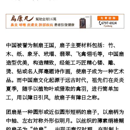
中国被誉为制扇王国，扇子主要材料包括：竹、
木、纸、象牙、玳瑁、翡翠、飞禽翎毛等，中国扇
造型优美，构造精致，经能工巧匠精心镂、雕、
烫、钻或名人挥毫题诗作画，使扇子成为一种艺术
品。而中国扇文化起源于远古时代，祖先们在炎炎
夏季，随手以植物叶或猎取的禽羽，进行简单加
工，用以障日引风，故扇子有障日之称。
团扇是一种圆形或近似圆形短柄的扇子，以扇柄为
中轴、左右对称外形似明月。以丝织的薄素绢裱糊
的扇子为“
纨扇
”，出现于秦汉时期。在形制上