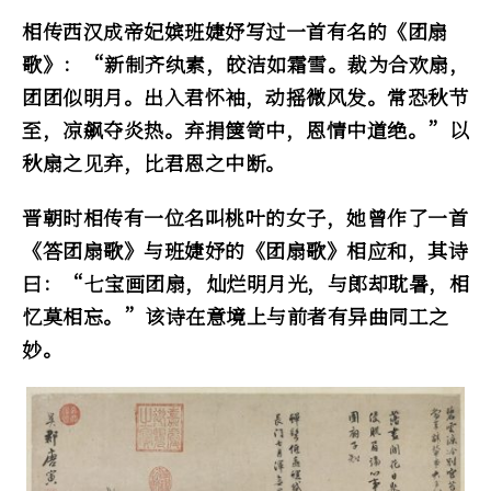
相传西汉成帝妃嫔班婕妤写过一首有名的《团扇
歌》：“新制齐纨素，皎洁如霜雪。裁为合欢扇，
团团似明月。出入君怀袖，动摇微风发。常恐秋节
至，凉飙夺炎热。弃捐箧笥中，恩情中道绝。”以
秋扇之见弃，比君恩之中断。
晋朝时相传有一位名叫桃叶的女子，她曾作了一首
《答团扇歌》与班婕妤的《团扇歌》相应和，其诗
曰：“七宝画团扇，灿烂明月光，与郎却耽暑，相
忆莫相忘。”该诗在意境上与前者有异曲同工之
妙。