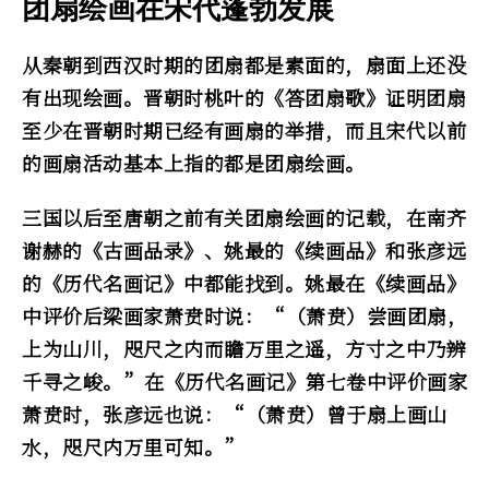
团扇绘画在宋代蓬勃发展
从秦朝到西汉时期的团扇都是素面的，扇面上还没
有出现绘画。晋朝时桃叶的《答团扇歌》证明团扇
至少在晋朝时期已经有画扇的举措，而且宋代以前
的画扇活动基本上指的都是团扇绘画。
三国以后至唐朝之前有关团扇绘画的记载，在南齐
谢赫的《古画品录》、姚最的《续画品》和张彦远
的《历代名画记》中都能找到。姚最在《续画品》
中评价后梁画家萧贲时说：“（萧贲）尝画团扇，
上为山川，咫尺之内而瞻万里之遥，方寸之中乃辨
千寻之峻。”在《历代名画记》第七卷中评价画家
萧贲时，张彦远也说：“（萧贲）曾于扇上画山
水，咫尺内万里可知。”