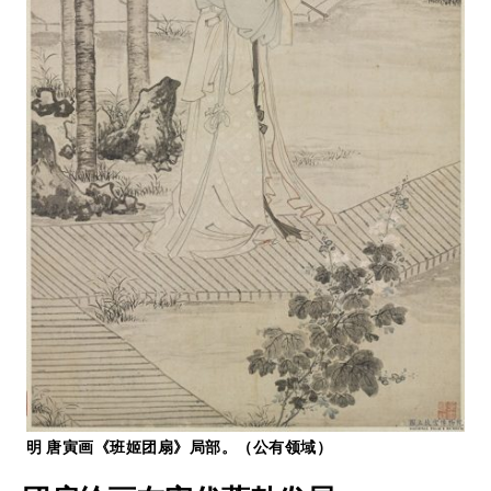
明 唐寅画《班姬团扇》局部。（公有领域）