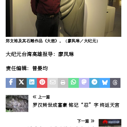
郑文裕及其石雕作品《大慈》。（廖凤琳／大纪元）
大纪元台湾高雄报导：廖凤琳
责任编辑：曾晏均
上一篇
罗汉转世成富豪 铭记“忍”字 终返天宫
下一篇