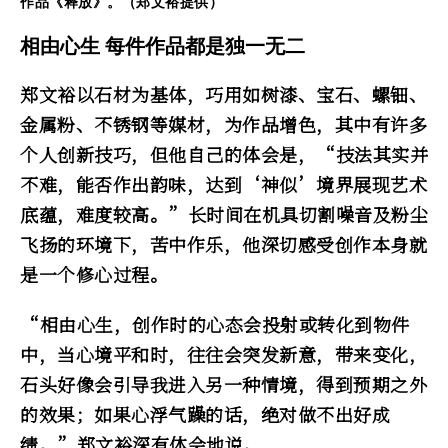
作品《释放》。（郑文裕提供）
相由心生 每件作品都是独一无二
郑文裕以石材为基体，巧用如树漆、宝石、螺钿、
金属粉、不锈钢等媒材，为作品增色，其中有许多
个人创新技巧，但他自己的体会是，“技法其实并
不难，能否作出韵味，达到‘神似’境界展现艺术
底蕴，难度较高。”长时间在机具切割噪音及粉尘
飞扬的环境下，苦中作乐，他深切感受创作本身就
是一个修心过程。
“相由心生，创作时的心态会投射或转化到物件
中，当心境平和时，往往会突发新意，带来变化，
石头好像会引导我进入另一种情境，得到预期之外
的效果；如果心浮气躁的话，绝对做不出好成
绩。”郑文裕深有体会地说。