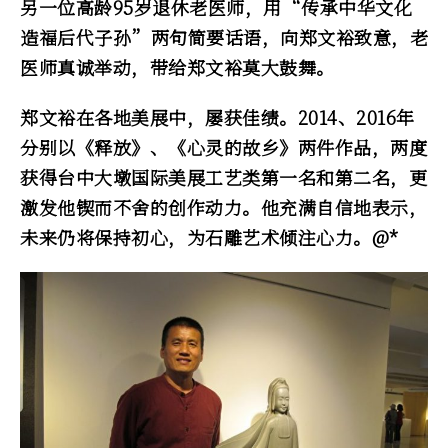
另一位高龄95岁退休老医师，用“传承中华文化
造福后代子孙”两句简要话语，向郑文裕致意，老
医师真诚举动，带给郑文裕莫大鼓舞。
郑文裕在各地美展中，屡获佳绩。2014、2016年
分别以《释放》、《心灵的故乡》两件作品，两度
获得台中大墩国际美展工艺类第一名和第二名，更
激发他锲而不舍的创作动力。他充满自信地表示，
未来仍将保持初心，为石雕艺术倾注心力。
@*