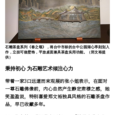
石雕茶盘系列《春之颂》，将台中市标的台中公园湖心亭刻划入
作，立挂可做壁饰，平放桌面兼具茶盘实用功能。（郑文裕提
供）
秉持初心 为石雕艺术倾注心力
带着一家3口远道而来观展的张小姐表示，在面对
一尊石雕佛像前，内心自然产生静定肃穆之感，她
笑盈盈说，特别喜爱郑文裕独具风格的石雕茶盘作
品，早已收藏多年。