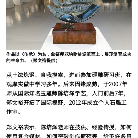
作品以《传承》为名，象征樱花钩吻鲑逆流而上，展现复育成功
的生命力。（郑文裕提供）
从土法炼钢、自我摸索，进而参加砚雕研习班，在
观摩实做中学习多年。后来因缘成熟，于2007年
师从国际知名玉雕师陈培泽学艺，入门前后7年，
郑文裕开拓了国际视野，2012年成立个人石雕工
作室。
郑文裕表示，陈培泽老师在技法、经验传授，如何
使用复合媒材、如何突破创作瓶颈等，给予许多启