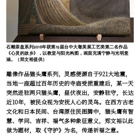
石雕茶盘系列2016年获第19届台中大墩美展工艺类第二名作品
《心灵的故乡》，以教堂与阳光构图，画面充满宁静与光明意
涵。（郑文裕提供）
雕像作品猫头鹰系列，灵感便源自于921大地震，
当地一座超过百年历史的寺庙受损重建后，某一天
突然进驻两只猫头鹰，昼伏夜出，安静驻守，长达
近10年，被民众视为安抚人心的灵鸟。在西方古老
文化和日本民间、台湾原住民图腾中，猫头鹰有智
慧、学问、吉祥、福气多种象征意义，郑文裕以此
做为题材，取《守护》为名，传递祈福之意。