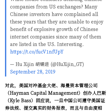
companies from US exchanges? Many
Chinese investors have complained all
these years that they are unable to enjoy
benefit of explosive growth of Chinese
internet companies since many of them
are listed in the US. Interesting.
https://t.co/fucV1nfUpY
— Hu Xijin 胡锡进 (@HuXijin_GT)
September 28, 2019
对此，美国对冲基金大佬、海曼资本管理公司
（Hayman Capital Management）创办人巴斯
（Kyle Bass）回应说，一旦中国公司遵守美国证
券法规、提交真实的财务报表，而且与自由度相