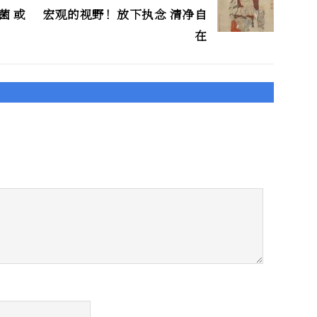
菌 或
宏观的视野！放下执念 清净自
在