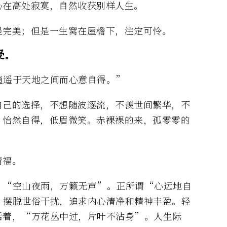
心在高处寂寞，自然收获别样人生。
是完美；但是一生窝在屋檐下，注定可怜。
受。
逍遥于天地之间而心意自得。”
自己的选择，不想随波逐流，不羡世间繁华，不
，怡然自得，低眉微笑。赤裸裸的来，孤零零的
。
清福。
，“空山夜雨，万籁无声”。正所谓“心远地自
，摆脱世俗干扰，追求内心清净和精神丰盈。轻
活着，“万花丛中过，片叶不沾身”。人生际