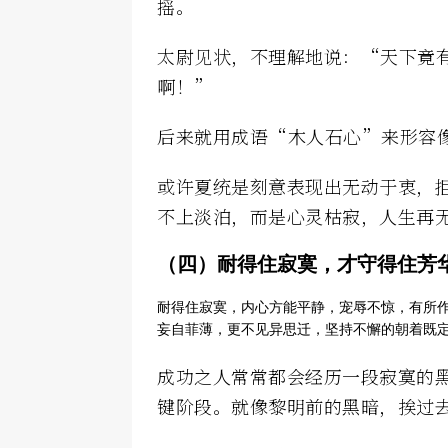
摇。
太尉见状，不理解地说：“天下竟
啊！”
后来就用成语“木人石心”来形容
或许夏统是刻意表现出无动于衷，
不上淡泊，而是心灵枯寂，人生再
（四）耐得住寂寞，才守得住芳
耐得住寂寞，内心方能平静，宠辱不惊，有所
妄自菲薄，更不见异思迁，坚持不懈的朝着既
成功之人常常都会经历一段寂寞的
键阶段。就像黎明前的黑暗，挨过