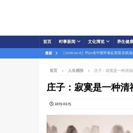
首页
时事新闻
文化博览
养生健
[ 2026-04-16 ]
约20名中国学者赴美国 在机
最新
[ 2026-04-16 ]
美展开经济之怒行动 两中国
首页
人生感悟
庄子：寂寞是一种清福
[ 2026-04-15 ]
伊朗被曝密购中共间谍卫星 
[ 2026-04-15 ]
【时事金扫描】四艘中国油轮
庄子：寂寞是一种清
[ 2026-04-03 ]
专家：美军军事胜利牵动中共
[ 2026-04-02 ]
专家：中国富人赴美产子拿身
2019-02-15
[ 2026-04-02 ]
【时事金扫描】美军炸平“美
[ 2026-04-17 ]
美破獲大規模禮品卡詐騙 贓