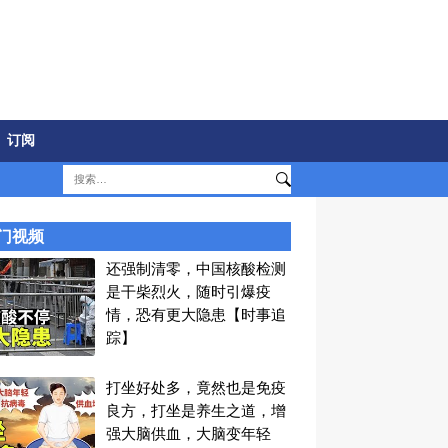
订阅
门视频
还强制清零，中国核酸检测
是干柴烈火，随时引爆疫
情，恐有更大隐患【时事追
踪】
打坐好处多，竟然也是免疫
良方，打坐是养生之道，增
强大脑供血，大脑变年轻