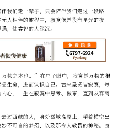
陪伴我们走一辈子，只会陪伴我们走过一段路
在无人相伴的旅程中，寂寞像是没有星光的夜
浮躁，使睿智的人深沉。
，万物之本也。”在庄子眼中，寂寞是万物的根
感受生命，进而认识自己。古来圣贤皆寂寞，每
的内心，一生在寂寞中思考、做事，直到从容离
。去过西藏的人，身处雪域高原上，望着横空出
验妙不可言的梦幻，以及那令人敬畏的神秘。身