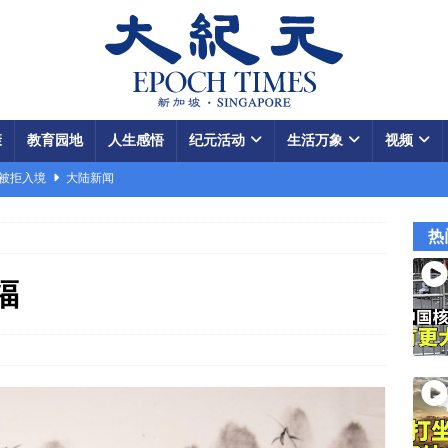
康
教育园地
人生感悟
纪元活动
生活万象
视频
场被拒入境
大陆新闻
银行接制裁警告
国际新闻
热
瞄准美军基地
国际新闻
闯关记 美军结盟控制马六甲海峡
视频
福
军中震荡
国际新闻
份 呈工业化规模
大陆新闻
国大使馆”美载人飞船重返月球
视频
款成中共軍費
国际新闻