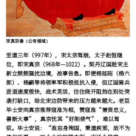
宋真宗像（公有领域）
至道三年（997年），宋太宗驾崩，太子赵恒继
位，即宋真宗（968年—1022）。契丹辽国趁宋主
新立频频骚扰边境，战事告急。即便杨延昭（杨六
郎）、杨嗣等将领率军积极抵抗入侵，但辽国骑兵
进退速度极快，战术灵活，往往绕开阻挡在别处突
袭打缺口，给北宋边防带来的压力越来越大。老臣
毕士安向真宗推荐寇准为相，赞寇准“兼资忠义，
善断大事”，真宗忧其“好刚使气”，难以驾
驭。毕士安说：“准忘身殉国，秉道疾邪，故不为