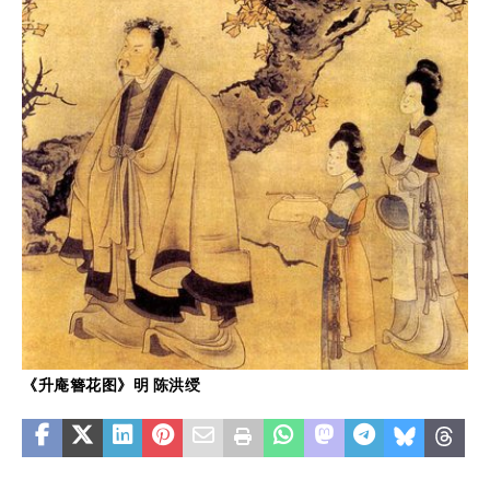
《升庵簪花图》明 陈洪绶