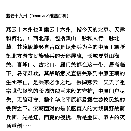
燕云十六州（Jason22／维基百科）
燕云十六州也叫幽云十六州，指今天的北京、天津
和河北、山西北部，包括燕山山脉和太行山脉北
麓。其险峻地形自古就是以步兵为主的中原王朝抵
御北方游牧民族骑兵的天然屏障，长城要隘山海
关、喜峰口、古北口、雁门关都在这一带，居高临
下，易守难攻。其战略意义直接关系到中原王朝的
生死存亡，是兵家必争之地，丢掉燕云，失去了祖
宗世代修筑的长城防线巨龙般的守护，中原门户尽
失，无险可守，整个华北平原都暴露在游牧民族的
铁蹄之下。宋朝面对的是长驱直入的大规模野战骑
兵团，先是辽、西夏的侵扰，后是金国、蒙古的灭
顶重创……