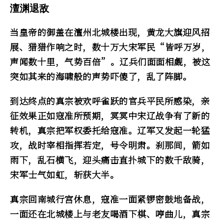
澶渊退敌
当皇帝的御盖在澶州北城楼出现，黄龙大旗迎风招
展、猎猎作响之时，数十万大宋军民“皆呼万岁，
声闻数十里，气势百倍”。辽兵们面面相觑，被这
突如其来的海啸般的声势吓傻了，乱了阵脚。
到达终点的真宗被欢呼雀跃的官兵平民所感染，亲
征效果正如寇准所预期，冥冥中宋辽战争有了新的
转机，真宗把军权委托给寇准。辽军又发起一轮猛
攻，战时宰相指挥若定，号令明肃。刹那间，箭如
雨下，乱石横飞，迎头痛击直扑城下的数千敌骑，
宋军士气如虹，斩获大半。
真宗回南城行宫休息，寇准一面紧锣密鼓地备战，
一面还在北城楼上与老友喝酒下棋、哼曲儿，真宗