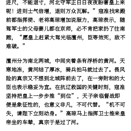
进尺，不能退寸，河北守军正日日夜夜盼著皇上来
呢！进则士气倍增，退则万众瓦解。”寇准找来殿
前都指挥使、老将高琼增加说服力，高琼表示，随
驾军士的父母妻儿都在京师，必不肯把家扔了往南
跑，“愿皇上赶紧大驾光临澶州，臣等效死，敌不
难破。”
澶州分为南北两城，中间夹着条有浮桥的黄河。天
寒地冻，黄河结了厚冰，骑兵拍马就过去了。畏风
险的真宗又不想到北城阵前去了，在一旁附和的大
臣也表示稳妥为宜。在抗辽救国的关键时刻，寇准
坚持把皇上一步步推“到位”，天子亲临督战即
便是象征性的，也意义非凡，不可代替。“机不可
失，请陛下立刻动身。”高琼马上指挥卫士推来皇
帝坐的车辇，真宗于是过了河。