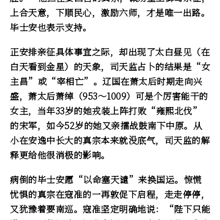
上合天意，下顺民心，激励六师，才是唯一出路。
毕士安也表示支持。
正安排亲征具体事宜之际，却出现了太白昼见（在
白天看到金星）的天象，司天监占卜的结果是“女
主昌”或“宰相亡”。辽国在萧太后时期走向兴
盛，萧太后萧绰（953～1009）可是个厉害能干的
女主，当年33岁的她戎装上阵打败“雍熙北伐”
的宋军，如今52岁的她又亲擂战鼓南下中原。从
小在安逸中长大的真宗本来就没底气，司天监的解
释更给他很消极的影响。
病倒的毕士安愿“以命塞天谴”来换国运。惊慌
忧惧的真宗在寇准的一再敦促下启程，走走停停，
又犹豫着要南巡。寇准坚定明确地说：“陛下只能