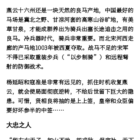
燕云十六州还是一块天然的良马产地，中国最好的
马场是冀北之野、甘凉河套的高寒山谷旷地，有美
草甘泉，才能成群养出为骑兵出塞长途追击之用的
良马。冷兵器时代，骑兵非常重要。而北宋河西走
廊的产马地1003年被西夏夺取。战马不足的宋军
不得已采取重装步兵（“以步制骑”）和远程弩
射的防御战术。
杨延昭和寇准是非常有远见的，抓住时机收复燕
云，就会使局面彻底逆转，不给后世留下巨大的隐
患。可惜，贤相良将抽的是上上签，皇帝和众臣偏
要好坏参半的中签……
大忠之人