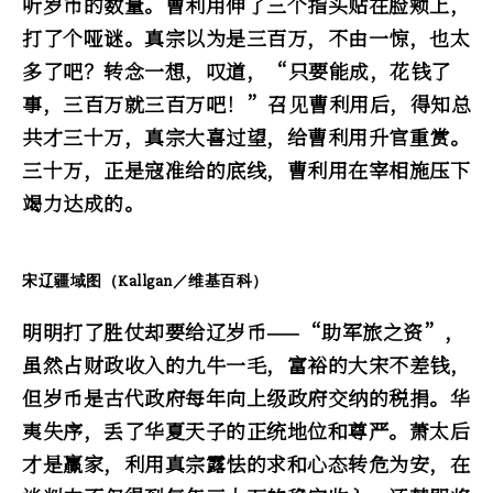
听岁币的数量。曹利用伸了三个指头贴在脸颊上，
打了个哑谜。真宗以为是三百万，不由一惊，也太
多了吧？转念一想，叹道，“只要能成，花钱了
事，三百万就三百万吧！”召见曹利用后，得知总
共才三十万，真宗大喜过望，给曹利用升官重赏。
三十万，正是寇准给的底线，曹利用在宰相施压下
竭力达成的。
宋辽疆域图（Kallgan／维基百科）
明明打了胜仗却要给辽岁币——“助军旅之资”，
虽然占财政收入的九牛一毛，富裕的大宋不差钱，
但岁币是古代政府每年向上级政府交纳的税捐。华
夷失序，丢了华夏天子的正统地位和尊严。萧太后
才是赢家，利用真宗露怯的求和心态转危为安，在