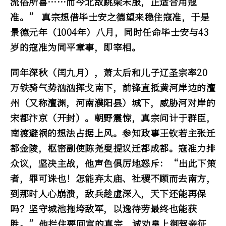
流俗所喜……而今北敌跳梁未服，正适合用寇
准。” 真宗想借毕士安之德望来稳住寇准，于是
景德元年（1004年）八月，同时任命毕士安与43
岁的寇准为同平章事，即宰相。
同年深秋（闰九月），萧太后和儿子辽圣宗率20
万铁骑气势汹汹挥戈南下，前锋直抵黄河岸边的澶
州（又称澶渊，河南濮阳县）城下，威胁河对岸的
宋都汴京（开封）。朝野震惊，真宗问计于群臣，
南渡避祸的想法占据上风。参知政事王钦若主张迁
都金陵，枢密副使陈尧叟提议迁都成都。寇准力排
众议，坚决主战，他声色俱厉地怒斥：“出此下策
者，罪可诛也！怎能弃太庙、社稷不顾而去南方，
到那时人心崩溃，敌兵趁虚深入，天下还能再保
吗？坚守城池拖垮敌军，以逸待劳最终也能获
胜。”他拦住要回宫的真宗，诚劝皇上御驾亲征，