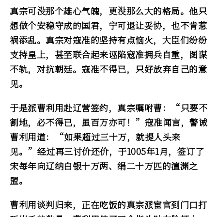
真宗可没那个雄心气魄，更没那么大的格局。他只
想做个安稳守成的国君，宁可退让妥协，也不肯惹
祸添乱。真宗对寇准的坚持有点恼火，大臣们纷纷
支持皇上，甚至联合起来诬陷寇准拥兵自重，图谋
不轨，对抗朝廷。寇准不得已，只好放弃自己的意
见。
于是派曹利用赴辽营签约，真宗嘱咐曹：“只要不
割地，必不得已，虽百万亦可！”寇准闻言，警诫
曹利用道：“如果超过三十万，就提人头来
见。”经过再三讨价还价，于1005年1月，签订了
宋每年向辽纳白银十万两、绢二十万匹的澶渊之
盟。
曹利用谈判归来，正在吃饭的真宗派宦官到门口打