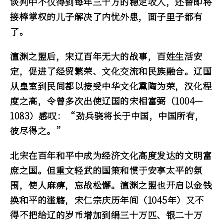
谈判中不仅得到每年三十万的稳定收入，还替即将
接棒掌权的儿子解决了内忧外患，面子里子都有
了。
澶渊之盟后，宋辽百年无大的战事，百姓生活安
定，促进了经贸繁荣、文化交流和民族融合。辽国
从皇室到民间都以接受中华文化熏陶为荣，汉化程
度之高，令曾多次出使辽国的宋相富弼（1004—
1083）感叹：“劲兵骁将长于中国，中国所有，
彼尽得之。”
北宋在百年和平中成为经济文化高度发达的文明富
庶之国。但重文轻武的国策和惯于安享太平的氛
围，使人麻痹，忘战松懈。澶渊之盟也开启以金钱
换和平的滥觞，宋仁宗庆历年间（1045年）又不
得不把给辽的岁币增加到绢三十万匹、银二十万