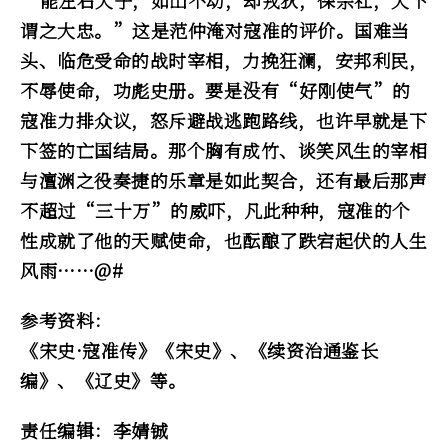
“能左右天子，如山不动，却戎狄，保宗社，天下
谓之大忠。”这是范仲淹对寇准的评价。国难当
头、临危受命的战时宰相，力挽狂澜，安邦利民，
不辱使命，功彪史册。要是没有“好刚使气”的
寇准力排众议，怒斥避战逃跑路线，也许早就是下
下签的亡国结局。那个胸有成竹、谈笑风生的宰相
与澶渊之役奏捷的乐章是如此契合，还有最后那声
不超过“三十万”的威吓，凡此种种，寇准的个
性成就了他的天赋使命，也酝酿了跌宕起伏的人生
风雨……@#
参考资料：
《宋史·寇准传》《宋史》、《续资治通鉴长
编》、《辽史》等。
责任编辑：李婧铖