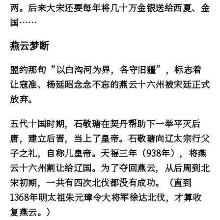
两。后来大宋还要每年将几十万金银送给西夏、金
国……
燕云梦断
盟约那句“以白沟河为界，各守旧疆”，标志着
让寇准、杨延昭念念不忘的燕云十六州被宋廷正式
放弃。
五代十国时期，石敬瑭在契丹帮助下一举平灭后
唐，建立后晋，当上了皇帝。石敬瑭向辽太宗行父
子之礼，自称儿皇帝。天福三年（938年），将燕
云十六州割让给辽国。为了夺回燕云，从后周到北
宋初期，一共有四次北伐都没有成功。（直到
1368年明太祖朱元璋令大将军徐达北伐，才算收
复燕云。）