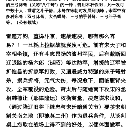
的三弓床弩（又称“八牛弩”）的一种，箭用木杆铁羽，凡一发可
中数十人，世谓之斗子箭。床弩在宋朝时发展到顶峰，宋军中有
多种床弩：双弓床弩、大合蝉弩、三弓的手射弩、三弓斗子弩
等。（公有领域）
雷霆万钧，直捣汴京，速战速决，哪有那么容
易？！一旦耗上拉锯战就岌岌可危。前有宋天子和
宰相坐镇，还有斗志昂扬的澶州军民，后有截断回
辽退路的杨六郎（延昭）等边防军，增援的辽军被
折惟昌的折家军打败，又遭遇威力特强的床子弩射
杀，损兵折将，元气大伤，每况愈下，面临腹背夹
攻、全军覆没的危险。萧太后与随她南下攻宋的丞
相韩德让（耶律隆运）权衡商量，决定谋求议和，
（通过降辽旧将王继忠与宋廷暗通关节）要挟宋朝
割关南之地（即瀛莫二州）作为退兵条件，从谈判
桌上捞取在战场上得不到的好处，以便体面撤军。