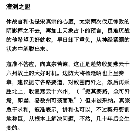
澶渊之盟
休战言和也是宋真宗的心愿，太宗两次伐辽惨败的
阴影挥之不去，再加上天象占卜的预言，畏难厌战
的他希望见好就收，早日卸下重负，从神经紧绷的
状态中解脱出来。
寇准不答应，向真宗苦谏，这正是趁势收复燕云十
六州故土的大好时机。边防大将杨延昭也上呈奏
章，建议扼守各路要道，对敌围而歼之，然后再乘
胜北上，收复燕云十六州，（“扼其要路，众可歼
焉，即幽、易数州可袭而取”）但未被采纳。真宗
急于求和，寇准表示，讲和也可以，不过契丹要割
地称臣，从根本上解决问题，不然，几十年后会生
变的。