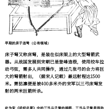
早期的床子连弩（公有领域）
床子弩又称床弩，是装在似床架上的大型弩箭武
器。从战国发展到宋朝已是登峰造极，使用绞车拉
动弓弦，需多人共同操作，通过几张弓的合力将巨
大的弩箭射出，（据宋人记载）最远射程达1500
米。萧挞凛便是被400多米外的宋军以三弓床弩发
射的两米巨箭所杀。
此为宋《武经总要》中的三弓斗子弩的插图。三弓斗子弩是强劲