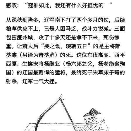
感叹：“寇准如此，我还有什么好担忧的！”
从深秋到隆冬，辽军南下打了两个多月的仗，后续
粮草供应不上，已是人困马乏，战斗力锐减。三面
包围澶州城，攻了十多天还是拿不下来，死伤惨
重。让萧太后“哭之恸，辍朝五日”的是主将萧
挞凛（另译为萧挞览）的死。这位东伐高丽、西平
西夏、生擒宋将杨继业（杨六郎之父，杨老绝食殉
国）的辽国最剽悍的猛将，最终死于宋军床子弩的
射杀，辽军士气大挫。