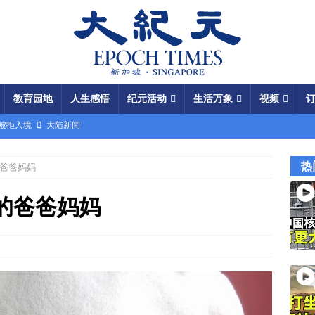
教育园地
人生感悟
纪元活动
生活万象
视频
场被拒入境
大陆新闻
银行接制裁警告
国际新闻
热
爸爸妈妈
瞄准美军基地
国际新闻
闯关记 美军结盟控制马六甲海峡
视频
的爸爸妈妈
军中震荡
国际新闻
份 呈工业化规模
大陆新闻
国大使馆”美载人飞船重返月球
视频
成中共軍費
国际新闻