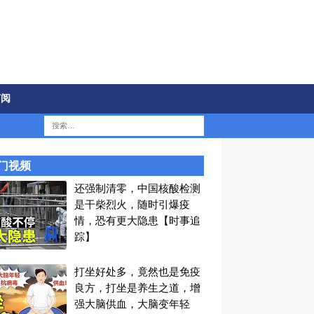
订阅
门视频
还强制清零，中国核酸检测
是干柴烈火，随时引爆疫
情，恐有更大隐患【时事追
踪】
打坐好处多，竟然也是免疫
良方，打坐是养生之道，增
强大脑供血，大脑变年轻