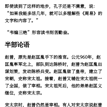
即使读到了这样的地步，孔子还是不满意，说：
“如果我能多活几年，就可以多理解些《周易》的
文字和内容了。”
“韦编三绝”形容读书刻苦勤奋。
半部论语
赵普，原先是赵匡胤手下的推官。公元960年，赵
匡胤率军北上，部队到达陈桥时，赵普为赵匡胤出
谋划策，发动陈桥兵变。赵匡胤做了皇帝，建立了
宋朝，史称宋太祖。接着，赵普又辅佐宋太祖统一
了全国，做了宰相。宋太祖死后，他的弟弟赵匡义
继位，史称宋太宗。
宋太宗时，赵普仍然是宰相。有人对宋太宗说赵普