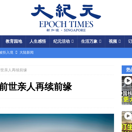
教育园地
人生感悟
纪元活动
生活万象
视频
场被拒入境
大陆新闻
银行接制裁警告
国际新闻
热
前世亲人再续前缘
瞄准美军基地
国际新闻
闯关记 美军结盟控制马六甲海峡
视频
与前世亲人再续前缘
军中震荡
国际新闻
份 呈工业化规模
大陆新闻
国大使馆”美载人飞船重返月球
视频
成中共軍費
国际新闻