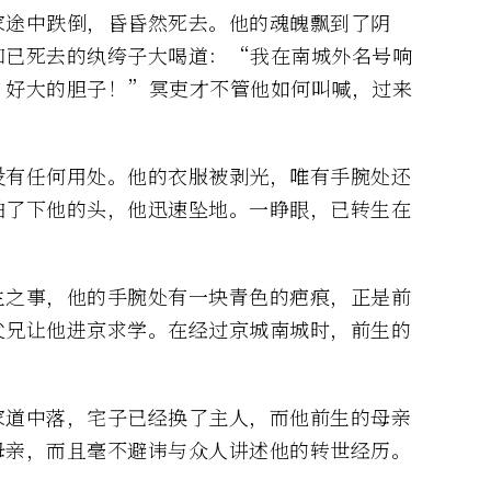
家途中跌倒，昏昏然死去。他的魂魄飘到了阴
知已死去的纨绔子大喝道：“我在南城外名号响
！好大的胆子！”冥吏才不管他如何叫喊，过来
没有任何用处。他的衣服被剥光，唯有手腕处还
拍了下他的头，他迅速坠地。一睁眼，已转生在
生之事，他的手腕处有一块青色的疤痕，正是前
父兄让他进京求学。在经过京城南城时，前生的
家道中落，宅子已经换了主人，而他前生的母亲
母亲，而且毫不避讳与众人讲述他的转世经历。