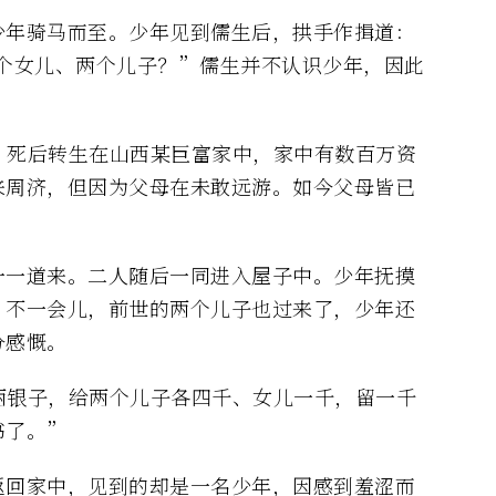
少年骑马而至。少年见到儒生后，拱手作揖道：
一个女儿、两个儿子？”儒生并不认识少年，因此
，死后转生在山西某巨富家中，家中有数百万资
来周济，但因为父母在未敢远游。如今父母皆已
一一道来。二人随后一同进入屋子中。少年抚摸
。不一会儿，前世的两个儿子也过来了，少年还
分感慨。
两银子，给两个儿子各四千、女儿一千，留一千
书了。”
返回家中，见到的却是一名少年，因感到羞涩而