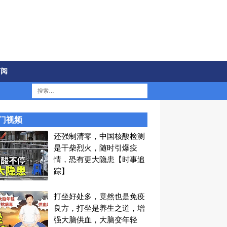
订阅
门视频
还强制清零，中国核酸检测
是干柴烈火，随时引爆疫
情，恐有更大隐患【时事追
踪】
打坐好处多，竟然也是免疫
良方，打坐是养生之道，增
强大脑供血，大脑变年轻