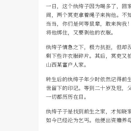
一日，这个纨绔子因为喝多了，回
间，两个冥吏拿着绳子来拘他。不
当当，你们是何等鼠辈，敢来拘我
将他绑住，又要剥他的衣服。
纨绔子情急之下，极力抗拒，但却
剩下些许衣服碎片。其后，冥吏又
山西某富户人家。
转生后的纨绔子年少时依然记得前
世留下的印记。等到二十岁及冠，
一切都历历在目。
纨绔子于是找到前生之家，才知晓
如今已经沦为乞丐。他便出资赡养