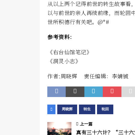
从以上两个记得前世的转生故事看
以与前世的亲人再续前缘，而轮回
世所积德行有关吧。@*#
参考资料：
《右台仙馆笔记》
《洞灵小志》
作者:周晓辉 责任编辑：李婧铖
周晓辉
转生
轮回
上一篇
真有三十六计？“三十六