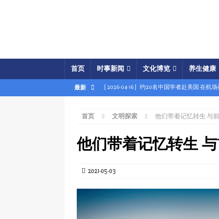
首页
时事新闻
文化博览
养生健康
[ 2026-04-16 ]
约20名中国学者赴美国 在机
最新
[ 2026-04-16 ]
美展开经济之怒行动 两中国
首页
文明探索
他们带着记忆转生 与
[ 2026-04-15 ]
伊朗被曝密购中共间谍卫星 
[ 2026-04-15 ]
【时事金扫描】四艘中国油轮
他们带着记忆转生 
[ 2026-04-03 ]
专家：美军军事胜利牵动中共
[ 2026-04-02 ]
专家：中国富人赴美产子拿身
2021-05-03
[ 2026-04-02 ]
【时事金扫描】美军炸平“美
[ 2026-04-17 ]
美破獲大規模禮品卡詐騙 贓款