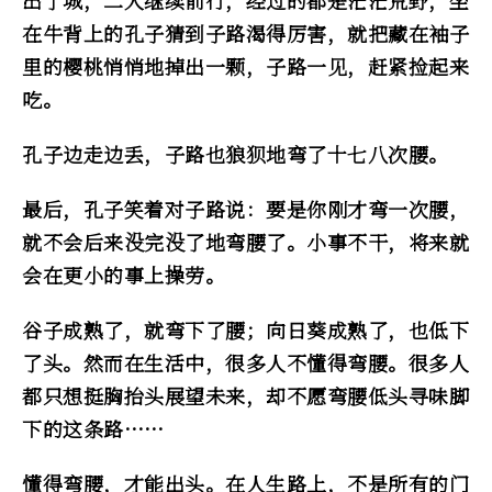
出了城，二人继续前行，经过的都是茫茫荒野，坐
在牛背上的孔子猜到子路渴得厉害，就把藏在袖子
里的樱桃悄悄地掉出一颗，子路一见，赶紧捡起来
吃。
孔子边走边丢，子路也狼狈地弯了十七八次腰。
最后，孔子笑着对子路说：要是你刚才弯一次腰，
就不会后来没完没了地弯腰了。小事不干，将来就
会在更小的事上操劳。
谷子成熟了，就弯下了腰；向日葵成熟了，也低下
了头。然而在生活中，很多人不懂得弯腰。很多人
都只想挺胸抬头展望未来，却不愿弯腰低头寻味脚
下的这条路……
懂得弯腰，才能出头。在人生路上，不是所有的门