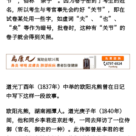
节”，俗称“条子”。因为卷子密封了考生的姓
名，所以考生与考官事先会约好“关节”，即在
试卷某处用一些字，如虚词“夫”、“也”、
“矣”等作为暗号，批卷时，这种有“关节”的
卷子就会得到关照。
道光丁酉年（1837年）中举的欧阳兆熊曾在日记
中写下这样一段故事。
欧阳兆熊，湖南湘潭人。道光庚子年（1840年）
间，他和同乡李君进京赶考，一同去拜访了一位侍
御（官名，御史的一种）。此侍御曾是李君的老