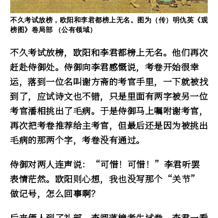
不久考试放榜，欧阳和李君都榜上无名。图为（传）明仇英《观
榜图》卷局部 （公有领域）
不久考试放榜，欧阳和李君都榜上无名。他们再次
赶赴侍御处。侍御向李君感慨说，考卷开始很幸
运，落到一位名叫谢方斋的考官手里，一下就被找
到了，应试诗文也不错，只是里面有两字被另一位
考官潘相挑出了毛病。于是侍御马上嘱咐谢考官，
再次把考卷推荐给主考官，但最后还是因为被挑出
毛病的那两个字，考卷没有通过。
侍御对两人连声说：“可惜！可惜！”李君听罢
表情茫然。欧阳则心想，我也没写那个“关节”
做记号，怎么回事啊？
后来俩人到了礼部，查阅落榜考生试卷。李君一看