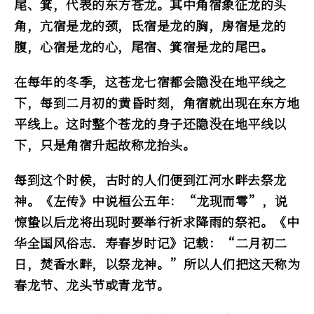
尾、箕，代表的东方苍龙。其中角宿象征龙的头
角，亢宿是龙的颈，氐宿是龙的胸，房宿是龙的
腹，心宿是龙的心，尾宿、箕宿是龙的尾巴。
在每年的冬季，这苍龙七宿都会隐没在地平线之
下，每到二月初的黄昏时刻，角宿就出现在东方地
平线上。这时整个苍龙的身子还隐没在地平线以
下，只是角宿升起故称龙抬头。
每到这个时候，古时的人们便到江河水畔去祭龙
神。《左传》中说桓公五年：“龙现而雩”，说
惊蛰以后龙将出现时要举行祈求降雨的祭祀。《中
华全国风俗志．寿春岁时记》记载：“二月初二
日，焚香水畔，以祭龙神。”所以人们把这天称为
春龙节、龙头节或青龙节。