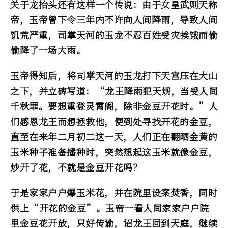
关于龙抬头还有这样一个传说：由于女皇武则天称
帝，玉帝曾下令三年内不许向人间降雨，导致人间
饥荒严重，司掌天河的玉龙不忍百姓受灾挨饿而偷
偷降了一场大雨。
玉帝得知后，将司掌天河的玉龙打下天宫压在大山
之下，并立碑写道：“龙王降雨犯天规，当受人间
千秋罪。要想重登灵霄阁，除非金豆开花时。”人
们感恩龙王而想拯救他，便到处寻找开花的金豆，
直至在来年二月初二这一天，人们正在翻晒金黄的
玉米种子准备播种时，突然想起这玉米就像金豆，
炒开了花，不就是金豆开花吗？
于是家家户户爆玉米花，并在院里设案焚香，同时
供上“开花的金豆”。玉帝一看人间家家户户院
里金豆花开放，只好传谕，诏龙王回到天庭，继续