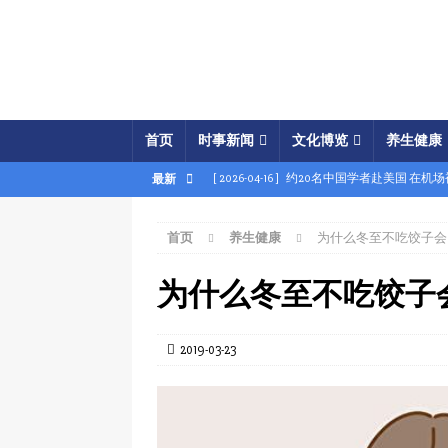
首页
时事新闻
文化博览
养生健康
[ 2026-04-16 ]
约20名中国学者赴美国 在机
最新
[ 2026-04-16 ]
美展开经济之怒行动 两中国
首页
养生健康
为什么冬至不吃饺子会
[ 2026-04-15 ]
伊朗被曝密购中共间谍卫星 
[ 2026-04-15 ]
【时事金扫描】四艘中国油轮
为什么冬至不吃饺子
[ 2026-04-03 ]
专家：美军军事胜利牵动中共
[ 2026-04-02 ]
专家：中国富人赴美产子拿身
2019-03-23
[ 2026-04-02 ]
【时事金扫描】美军炸平“美
[ 2026-04-17 ]
美破獲大規模禮品卡詐騙 贓款