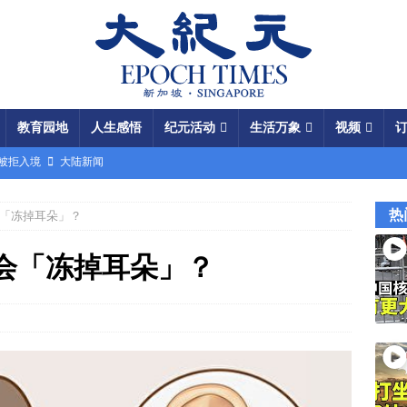
教育园地
人生感悟
纪元活动
生活万象
视频
场被拒入境
大陆新闻
银行接制裁警告
国际新闻
热
「冻掉耳朵」？
瞄准美军基地
国际新闻
闯关记 美军结盟控制马六甲海峡
视频
会「冻掉耳朵」？
军中震荡
国际新闻
份 呈工业化规模
大陆新闻
国大使馆”美载人飞船重返月球
视频
成中共軍費
国际新闻