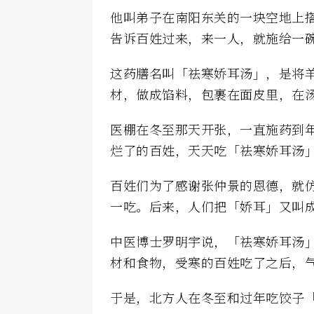
他叫弟子在南阳东关的一块空地上
告诉百姓过来，来一人，就施给一
这药膳名叫「祛寒娇耳汤」，是将
材，做成馅料，包裹在面皮里，在
医棚在冬至那天开张，一直施药到
烂了的百姓，天天吃「祛寒娇耳汤
百姓们为了感谢张仲景的恩德，就
一吃。后来，人们把「娇耳」又叫
中医博士罗明宇说，「祛寒娇耳汤
材和食物，受寒的百姓吃了之后，
于是，北方人在冬至和过年吃饺子