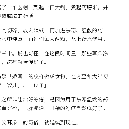
搭了一个医棚，架起一口大锅，煮起药膳来。并
碗热腾腾的药膳。
羊肉切碎，放入辣椒，再加进祛寒、温散的药
汤水中炖煮。百姓们每人两颗，配上汤水饮用。
年三十。说也奇怪，在这段时间里，那些耳朵冻
」，冻疮就慢慢好了。
仿照「娇耳」的模样做成食物，在冬至和大年初
成「饺儿」、「饺子」。
」之所以能治好冻疮，是因为用了祛寒温散的药
气血充盈，血脉流通，耳朵的冻疮自然就好了。
「安耳朵」的习俗，就延续到现在。