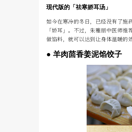
现代版的「祛寒娇耳汤」
如今在寒冷的冬日，已经没有了施
「娇耳」。不过，朱雅丽中医师推
做馅料，就可以达到让身体温暖的
● 羊肉茴香姜泥馅饺子