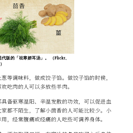
版的「祛寒娇耳汤」。 （Flickr、
图）
上葱等调味料，做成饺子馅。做饺子馅的时候，
喜欢吃肉的人可以多放些羊肉。
都具备驱寒温阳、辛温发散的功效，可以促进血
大家都不陌生，了解小茴香的人可能比较少。小
作用，经常腹痛或经痛的人吃些可调养身体。