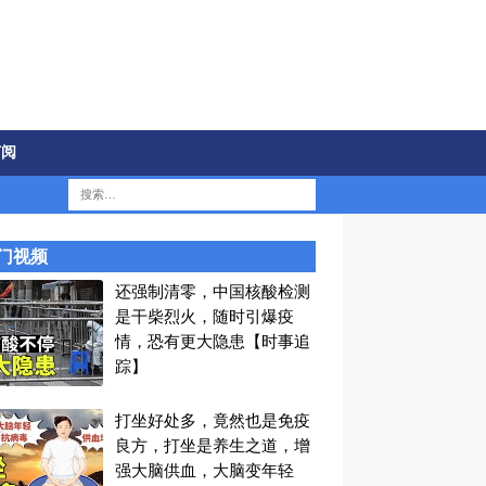
订阅
门视频
还强制清零，中国核酸检测
是干柴烈火，随时引爆疫
情，恐有更大隐患【时事追
踪】
打坐好处多，竟然也是免疫
良方，打坐是养生之道，增
强大脑供血，大脑变年轻