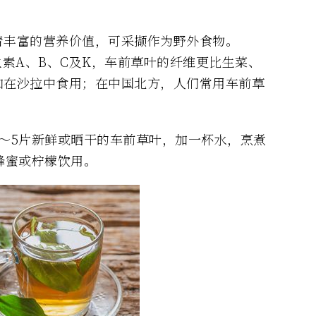
着丰富的营养价值，可采撷作为野外食物。
生素A、B、C及K，车前草叶的纤维更比生菜、
加在沙拉中食用；在中国北方，人们常用车前草
～5片新鲜或晒干的车前草叶，加一杯水，烹煮
蜂蜜或柠檬饮用。