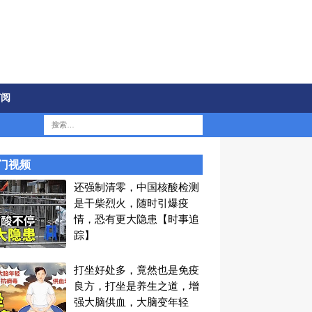
订阅
门视频
还强制清零，中国核酸检测
是干柴烈火，随时引爆疫
情，恐有更大隐患【时事追
踪】
打坐好处多，竟然也是免疫
良方，打坐是养生之道，增
强大脑供血，大脑变年轻