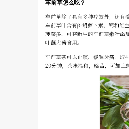
车前草怎么吃？
车前草除了具有多种疗效外，还有
车前草叶含有β-胡萝卜素、钙和维
菠菜多。可将新生的车前草嫩叶添
叶蘸大酱食用。
车前草茶可以止咳、缓解牙痛。取4
20分钟，茶味温和，略苦，可加上