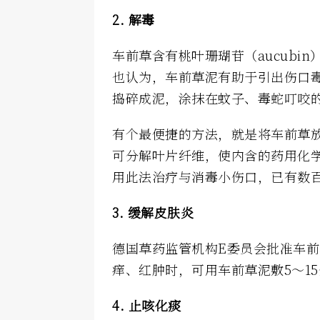
2. 解毒
车前草含有桃叶珊瑚苷（aucubi
也认为，车前草泥有助于引出伤口
捣碎成泥，涂抹在蚊子、毒蛇叮咬
有个最便捷的方法，就是将车前草
可分解叶片纤维，使内含的药用化
用此法治疗与消毒小伤口，已有数
3. 缓解皮肤炎
德国草药监管机构E委员会批准车
痒、红肿时，可用车前草泥敷5～1
4. 止咳化痰