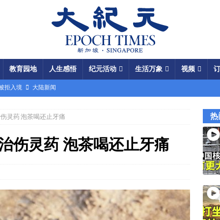
教育园地
人生感悟
纪元活动
生活万象
视频
场被拒入境
大陆新闻
银行接制裁警告
国际新闻
热
治伤灵药 泡茶喝还止牙痛
瞄准美军基地
国际新闻
闯关记 美军结盟控制马六甲海峡
视频
治伤灵药 泡茶喝还止牙痛
军中震荡
国际新闻
份 呈工业化规模
大陆新闻
国大使馆”美载人飞船重返月球
视频
成中共軍費
国际新闻