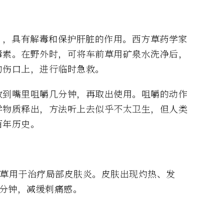
n），具有解毒和保护肝脏的作用。西方草药学家
毒素。在野外时，可将车前草用矿泉水洗净后，
的伤口上，进行临时急救。
放到嘴里咀嚼几分钟，再取出使用。咀嚼的动作
学物质释出，方法听上去似乎不太卫生，但人类
百年历史。
前草用于治疗局部皮肤炎。皮肤出现灼热、发
5分钟，减缓刺痛感。