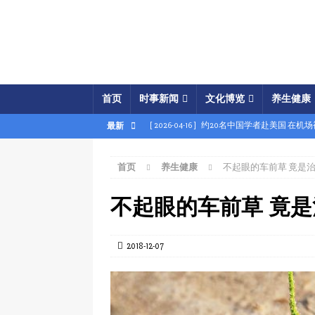
首页
时事新闻
文化博览
养生健康
[ 2026-04-16 ]
约20名中国学者赴美国 在机
最新
[ 2026-04-16 ]
美展开经济之怒行动 两中国
首页
养生健康
不起眼的车前草 竟是
[ 2026-04-15 ]
伊朗被曝密购中共间谍卫星 
[ 2026-04-15 ]
【时事金扫描】四艘中国油轮
不起眼的车前草 竟是
[ 2026-04-03 ]
专家：美军军事胜利牵动中共
[ 2026-04-02 ]
专家：中国富人赴美产子拿身
2018-12-07
[ 2026-04-02 ]
【时事金扫描】美军炸平“美
[ 2026-04-17 ]
美破獲大規模禮品卡詐騙 贓款