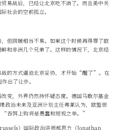
的贸易战后，已经让北京吃不消了。而且美中关
国际社会的空前孤立。
势，但回暖相当不易。如果这个时候再得罪了欧
朝鲜和非洲几个兄弟了。这样的情况下，北京经
易战的方式逼迫北京妥协，才开始“醒了”。在
盟作出了让步。
质改变，外界仍然持怀疑态度。德国马歇尔基金
und）地缘政治未来及亚洲计划主任弗莱认为，欧盟很
，“吞饵上钩将是愚蠢和短视之举。”
 Brussels）国际政治讲师郝思力（Jonathan