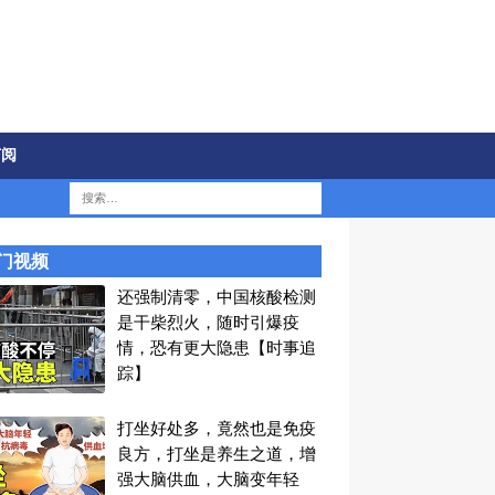
订阅
门视频
还强制清零，中国核酸检测
是干柴烈火，随时引爆疫
情，恐有更大隐患【时事追
踪】
打坐好处多，竟然也是免疫
良方，打坐是养生之道，增
强大脑供血，大脑变年轻