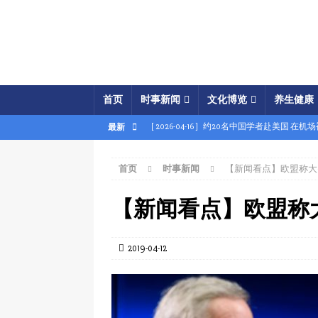
首页
时事新闻
文化博览
养生健康
[ 2026-04-16 ]
约20名中国学者赴美国 在机
最新
[ 2026-04-16 ]
美展开经济之怒行动 两中国
首页
时事新闻
【新闻看点】欧盟称大
[ 2026-04-15 ]
伊朗被曝密购中共间谍卫星 
[ 2026-04-15 ]
【时事金扫描】四艘中国油轮
【新闻看点】欧盟称
[ 2026-04-03 ]
专家：美军军事胜利牵动中共
[ 2026-04-02 ]
专家：中国富人赴美产子拿身
2019-04-12
[ 2026-04-02 ]
【时事金扫描】美军炸平“美
[ 2026-04-17 ]
美破獲大規模禮品卡詐騙 贓款