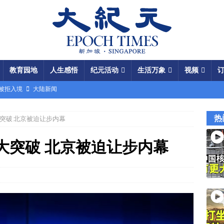
教育园地
人生感悟
纪元活动
生活万象
视频
场被拒入境
大陆新闻
银行接制裁警告
国际新闻
热
突破 北京被迫让步内幕
瞄准美军基地
国际新闻
闯关记 美军结盟控制马六甲海峡
视频
大突破 北京被迫让步内幕
军中震荡
国际新闻
份 呈工业化规模
大陆新闻
国大使馆”美载人飞船重返月球
视频
成中共軍費
国际新闻