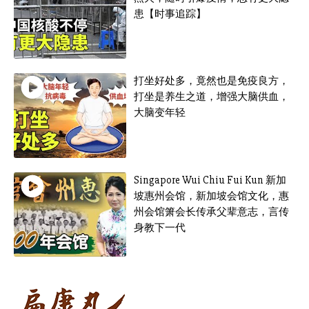
患【时事追踪】
打坐好处多，竟然也是免疫良方，
打坐是养生之道，增强大脑供血，
大脑变年轻
Singapore Wui Chiu Fui Kun 新加
坡惠州会馆，新加坡会馆文化，惠
州会馆箫会长传承父辈意志，言传
身教下一代