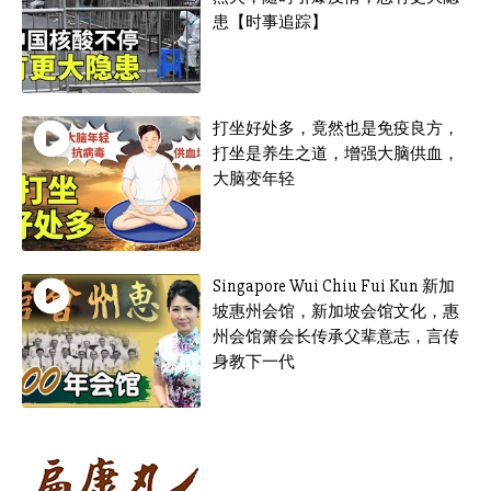
患【时事追踪】
打坐好处多，竟然也是免疫良方，
打坐是养生之道，增强大脑供血，
大脑变年轻
Singapore Wui Chiu Fui Kun 新加
坡惠州会馆，新加坡会馆文化，惠
州会馆箫会长传承父辈意志，言传
身教下一代