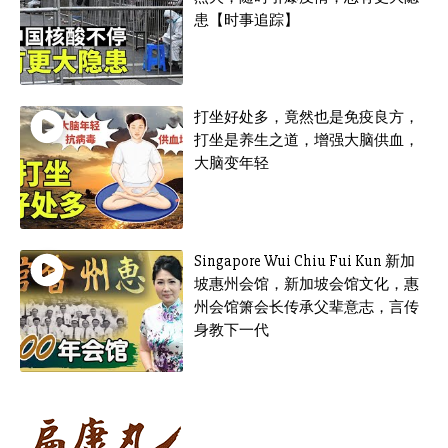
患【时事追踪】
打坐好处多，竟然也是免疫良方，
打坐是养生之道，增强大脑供血，
大脑变年轻
Singapore Wui Chiu Fui Kun 新加
坡惠州会馆，新加坡会馆文化，惠
州会馆箫会长传承父辈意志，言传
身教下一代