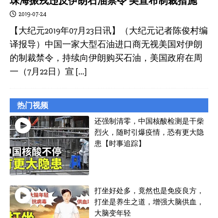
珠海振戎违反伊朗石油禁令 美宣布制裁措施
2019-07-24
【大纪元2019年07月23日讯】（大纪元记者陈俊村编
译报导）中国一家大型石油进口商无视美国对伊朗
的制裁禁令，持续向伊朗购买石油，美国政府在周
一（7月22日）宣
[…]
热门视频
还强制清零，中国核酸检测是干柴
烈火，随时引爆疫情，恐有更大隐
患【时事追踪】
打坐好处多，竟然也是免疫良方，
打坐是养生之道，增强大脑供血，
大脑变年轻