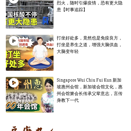
烈火，随时引爆疫情，恐有更大隐
患【时事追踪】
打坐好处多，竟然也是免疫良方，
打坐是养生之道，增强大脑供血，
大脑变年轻
Singapore Wui Chiu Fui Kun 新加
坡惠州会馆，新加坡会馆文化，惠
州会馆箫会长传承父辈意志，言传
身教下一代