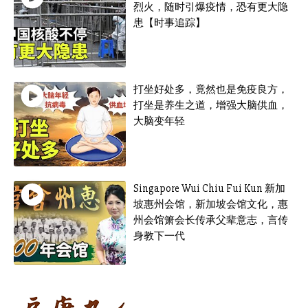
烈火，随时引爆疫情，恐有更大隐
患【时事追踪】
打坐好处多，竟然也是免疫良方，
打坐是养生之道，增强大脑供血，
大脑变年轻
Singapore Wui Chiu Fui Kun 新加
坡惠州会馆，新加坡会馆文化，惠
州会馆箫会长传承父辈意志，言传
身教下一代