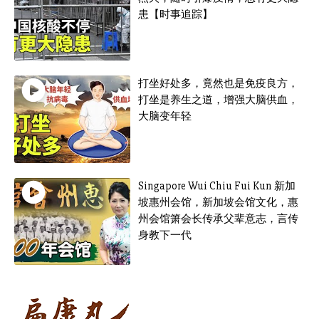
患【时事追踪】
打坐好处多，竟然也是免疫良方，
打坐是养生之道，增强大脑供血，
大脑变年轻
Singapore Wui Chiu Fui Kun 新加
坡惠州会馆，新加坡会馆文化，惠
州会馆箫会长传承父辈意志，言传
身教下一代