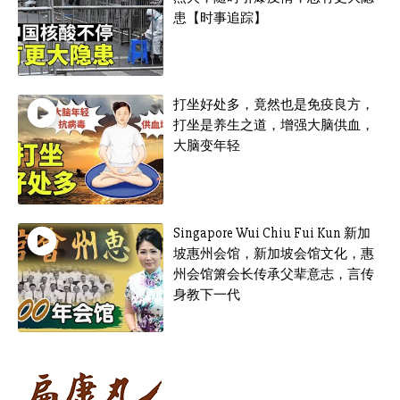
患【时事追踪】
打坐好处多，竟然也是免疫良方，
打坐是养生之道，增强大脑供血，
大脑变年轻
Singapore Wui Chiu Fui Kun 新加
坡惠州会馆，新加坡会馆文化，惠
州会馆箫会长传承父辈意志，言传
身教下一代