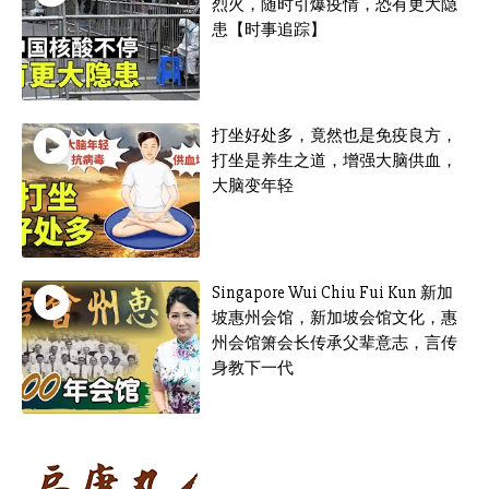
烈火，随时引爆疫情，恐有更大隐
患【时事追踪】
打坐好处多，竟然也是免疫良方，
打坐是养生之道，增强大脑供血，
大脑变年轻
Singapore Wui Chiu Fui Kun 新加
坡惠州会馆，新加坡会馆文化，惠
州会馆箫会长传承父辈意志，言传
身教下一代