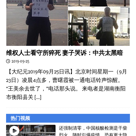
维权人士看守所猝死 妻子哭诉：中共太黑暗
2019-09-25
【大纪元2019年09月25日讯】北京时间星期一（9月
23日）凌晨4点多，曹曙霞被一通电话铃声惊醒。
“王美余去世了，”电话那头说。 来电者是湖南衡阳
市衡阳县关
[…]
热门视频
还强制清零，中国核酸检测是干柴
烈火，随时引爆疫情，恐有更大隐