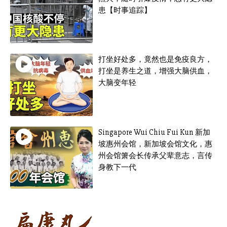
患【时事追踪】
打坐好处多，竟然也是免疫良方，
打坐是养生之道，增强大脑供血，
大脑变年轻
Singapore Wui Chiu Fui Kun 新加
坡惠州会馆，新加坡会馆文化，惠
州会馆箫会长传承父辈意志，言传
身教下一代