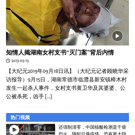
知情人揭湖南女村支书“灭门案”背后内情
2019-09-19
【大纪元2019年09月18日讯】（大纪元记者顾晓华采
访报导）9月15日，湖南常德市临澧县新安镇樟木村
发生一起杀人事件，女村支书黄卫华及其婆婆、公
公被杀死，凶手
[…]
热门视频
还强制清零，中国核酸检测是干柴
烈火，随时引爆疫情，恐有更大隐