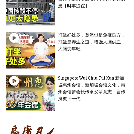
患【时事追踪】
打坐好处多，竟然也是免疫良方，
打坐是养生之道，增强大脑供血，
大脑变年轻
Singapore Wui Chiu Fui Kun 新加
坡惠州会馆，新加坡会馆文化，惠
州会馆箫会长传承父辈意志，言传
身教下一代