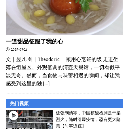
一道甜品征服了我的心
2025-03-28
文｜昱凡 图｜Theodoric 一顿用心烹饪的饭 走进坐
落在组屋区、外观低调的清壺天餐馆，一切看似平
淡无奇。然而，当食物与味蕾相遇的瞬间，却让我
感受到这里的独
[…]
热门视频
还强制清零，中国核酸检测是干柴
烈火，随时引爆疫情，恐有更大隐
患【时事追踪】