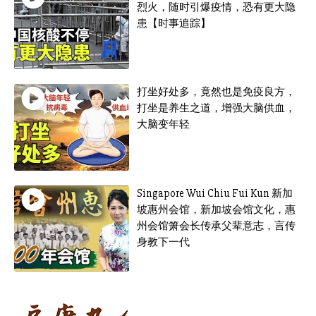
烈火，随时引爆疫情，恐有更大隐
患【时事追踪】
打坐好处多，竟然也是免疫良方，
打坐是养生之道，增强大脑供血，
大脑变年轻
Singapore Wui Chiu Fui Kun 新加
坡惠州会馆，新加坡会馆文化，惠
州会馆箫会长传承父辈意志，言传
身教下一代