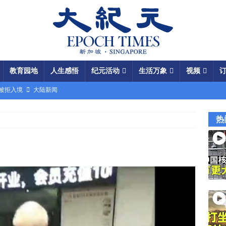
教育园地
人生感悟
纪元活动
生活万象
视频
场被拒入境
大陆新闻
银行接制裁警告
国际新闻
热
瞄准美军基地
国际新闻
闯关记 美军结盟控制马六甲海峡
视频
军中震荡
国际新闻
份 呈工业化规模
大陆新闻
国大使馆”美载人飞船重返月球
视频
成中共軍費
国际新闻