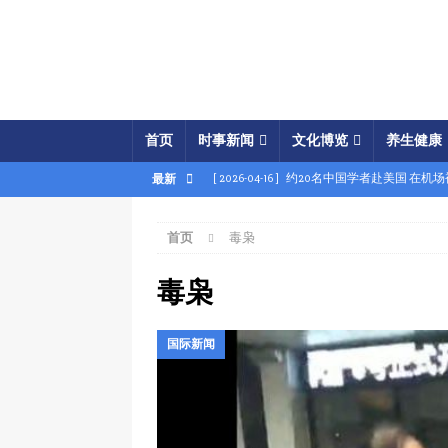
首页
时事新闻
文化博览
养生健康
[ 2026-04-16 ]
约20名中国学者赴美国 在机
最新
[ 2026-04-16 ]
美展开经济之怒行动 两中国
首页
毒枭
[ 2026-04-15 ]
伊朗被曝密购中共间谍卫星 
[ 2026-04-15 ]
【时事金扫描】四艘中国油轮
毒枭
[ 2026-04-03 ]
专家：美军军事胜利牵动中共
国际新闻
[ 2026-04-02 ]
专家：中国富人赴美产子拿身
[ 2026-04-02 ]
【时事金扫描】美军炸平“美
[ 2026-04-17 ]
美破獲大規模禮品卡詐騙 贓款