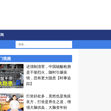
订阅
门视频
还强制清零，中国核酸检测
是干柴烈火，随时引爆疫
情，恐有更大隐患【时事追
踪】
打坐好处多，竟然也是免疫
良方，打坐是养生之道，增
强大脑供血，大脑变年轻